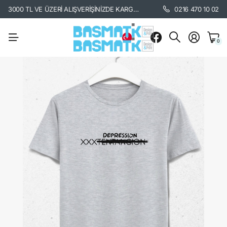
3000 TL VE ÜZERİ ALIŞVERİŞİNİZDE KARGO BEDAVA. /
KARGO BİLGİSİ İÇİ
0216 470 10 02
0