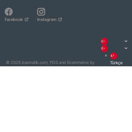
facebook
Instagram
©
2026
basmatik.com,
POS
and
Ecommerce by
Türkçe
Shopify
English
3000 TL VE ÜZERİ ALIŞVERİŞİNİZDE KARGO BEDAVA. /
KARGO BİLGİSİ
İÇİN TIKLAYINIZ.