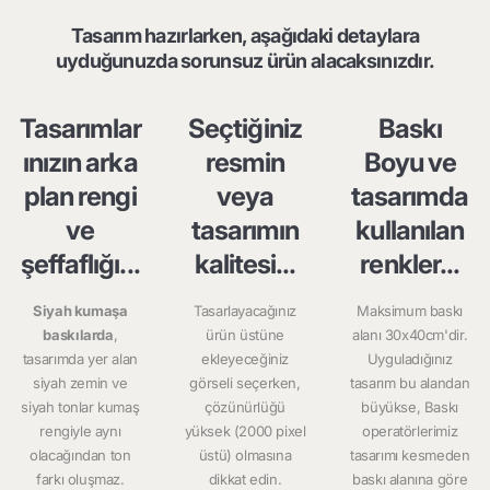
Tasarım hazırlarken, aşağıdaki detaylara
uyduğunuzda sorunsuz ürün alacaksınızdır.
Tasarımlar
Seçtiğiniz
Baskı
ınızın arka
resmin
Boyu ve
plan rengi
veya
tasarımda
ve
tasarımın
kullanılan
şeffaflığı...
kalitesi...
renkler...
Siyah kumaşa
Tasarlayacağınız
Maksimum baskı
baskılarda
,
ürün üstüne
alanı 30x40cm'dir.
tasarımda yer alan
ekleyeceğiniz
Uyguladığınız
siyah zemin ve
görseli seçerken,
tasarım bu alandan
siyah tonlar kumaş
çözünürlüğü
büyükse, Baskı
rengiyle aynı
yüksek (2000 pixel
operatörlerimiz
olacağından ton
üstü) olmasına
tasarımı kesmeden
farkı oluşmaz.
dikkat edin.
baskı alanına göre