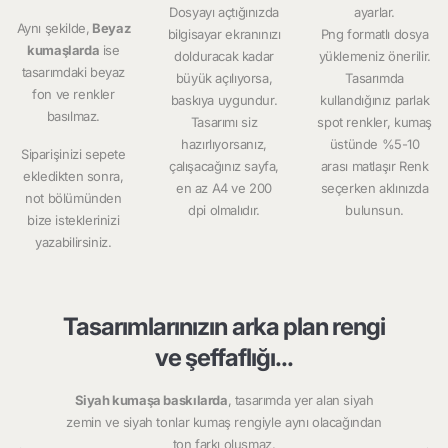
Dosyayı açtığınızda
ayarlar.
Aynı şekilde,
Beyaz
bilgisayar ekranınızı
Png formatlı dosya
kumaşlarda
ise
dolduracak kadar
yüklemeniz önerilir.
tasarımdaki beyaz
büyük açılıyorsa,
Tasarımda
fon ve renkler
baskıya uygundur.
kullandığınız parlak
basılmaz.
Tasarımı siz
spot renkler, kumaş
hazırlıyorsanız,
üstünde %5-10
Siparişinizi sepete
çalışacağınız sayfa,
arası matlaşır Renk
ekledikten sonra,
en az A4 ve 200
seçerken aklınızda
not bölümünden
dpi olmalıdır.
bulunsun.
bize isteklerinizi
yazabilirsiniz.
Tasarımlarınızın arka plan rengi
ve şeffaflığı...
Siyah kumaşa baskılarda
, tasarımda yer alan siyah
zemin ve siyah tonlar kumaş rengiyle aynı olacağından
ton farkı oluşmaz.