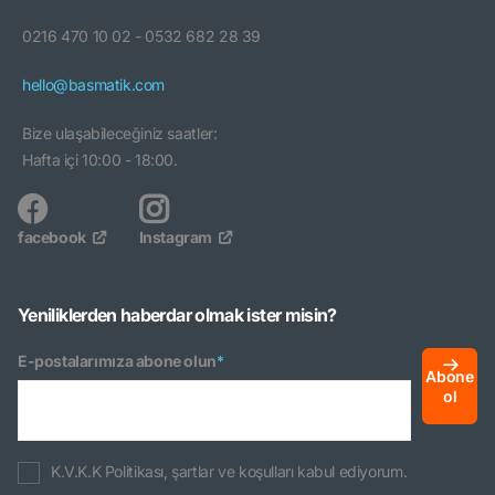
0216 470 10 02 - 0532 682 28 39
hello@basmatik.com
Bize ulaşabileceğiniz saatler:
Hafta içi 10:00 - 18:00.
facebook
Instagram
Yeniliklerden haberdar olmak ister misin?
E-postalarımıza abone olun
*
Abone
ol
K.V.K.K Politikası, şartlar ve koşulları kabul ediyorum.