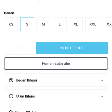
Beden
XS
S
M
L
XL
XXL
XX
SEPETE EKLE
Hemen satın alın
Beden Bilgisi
Ürün Bilgisi