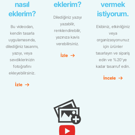
nasıl
eklerim?
vermek
eklerim?
istiyorum.
Dilediğiniz yazıyı
yazabilir,
Bu videodan,
Ekibiniz, etkinliğiniz
renklendirebilir,
kendin tasarla
veya
yazınıza kavis
uygulamasında,
organizasyonunuz
verebilirsiniz.
dilediğiniz tasarımı,
için ürünler
yazıyı, veya
tasarlayın ve sipariş
İzle
sevdiklerinizin
edin ve %20'ye
fotoğrafını
kadar tasarruf edin.
ekleyebilirsiniz.
İncele
İzle