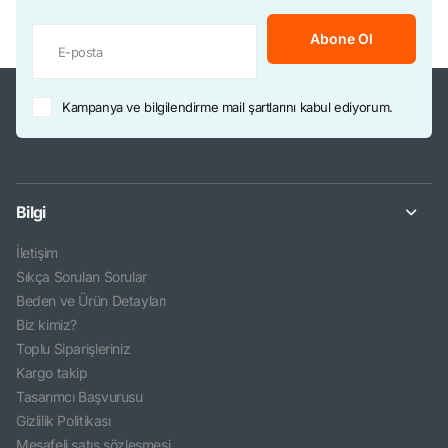
Abone Ol
Kampanya ve bilgilendirme mail şartlarını kabul ediyorum.
Bilgi
İletişim
Sıkça Sorulan Sorular
Beden ve Ürün Detayları
Biz kimiz?
Toplu Siparişleriniz
Kargo takip
Tasarımcı Başvurusu
Gizlilik Politikası
Mesafeli satış sözleşmesi