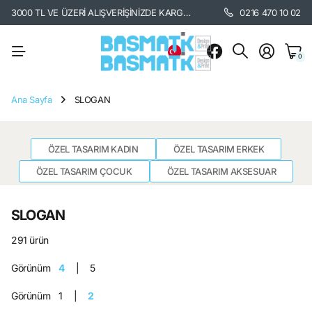
3000 TL VE ÜZERİ ALIŞVERİŞİNİZDE KARGO BEDAVA. /
KARGO BİLGİSİ İÇİ
0216 470 10 02
0
Ana Sayfa
SLOGAN
ÖZEL TASARIM KADIN
ÖZEL TASARIM ERKEK
ÖZEL TASARIM ÇOCUK
ÖZEL TASARIM AKSESUAR
SLOGAN
291 ürün
Görünüm
4
5
Görünüm
1
2