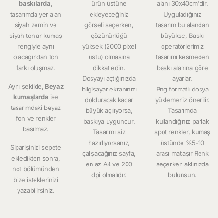
baskılarda
,
ürün üstüne
alanı 30x40cm'dir.
tasarımda yer alan
ekleyeceğiniz
Uyguladığınız
siyah zemin ve
görseli seçerken,
tasarım bu alandan
siyah tonlar kumaş
çözünürlüğü
büyükse, Baskı
rengiyle aynı
yüksek (2000 pixel
operatörlerimiz
olacağından ton
üstü) olmasına
tasarımı kesmeden
farkı oluşmaz.
dikkat edin.
baskı alanına göre
Dosyayı açtığınızda
ayarlar.
Aynı şekilde,
Beyaz
bilgisayar ekranınızı
Png formatlı dosya
kumaşlarda
ise
dolduracak kadar
yüklemeniz önerilir.
tasarımdaki beyaz
büyük açılıyorsa,
Tasarımda
fon ve renkler
baskıya uygundur.
kullandığınız parlak
basılmaz.
Tasarımı siz
spot renkler, kumaş
hazırlıyorsanız,
üstünde %5-10
Siparişinizi sepete
çalışacağınız sayfa,
arası matlaşır Renk
ekledikten sonra,
en az A4 ve 200
seçerken aklınızda
not bölümünden
dpi olmalıdır.
bulunsun.
bize isteklerinizi
yazabilirsiniz.