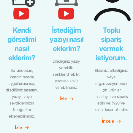
Kendi
İstediğim
Toplu
görselimi
yazıyı nasıl
sipariş
nasıl
eklerim?
vermek
eklerim?
istiyorum.
Dilediğiniz yazıyı
yazabilir,
Bu videodan,
Ekibiniz, etkinliğiniz
renklendirebilir,
kendin tasarla
veya
yazınıza kavis
uygulamasında,
organizasyonunuz
verebilirsiniz.
dilediğiniz tasarımı,
için ürünler
yazıyı, veya
tasarlayın ve sipariş
İzle
sevdiklerinizin
edin ve %20'ye
fotoğrafını
kadar tasarruf edin.
ekleyebilirsiniz.
İncele
İzle