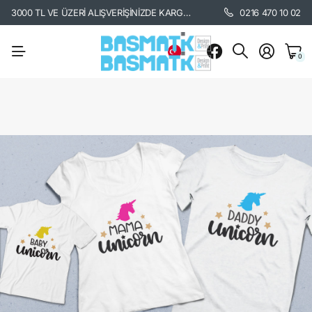
3000 TL VE ÜZERİ ALIŞVERİŞİNİZDE KARGO BEDAVA. /
KARGO BİLGİSİ İÇİ
0216 470 10 02
0