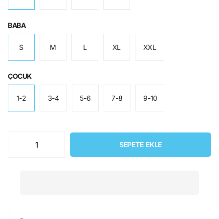
BABA
S
M
L
XL
XXL
ÇOCUK
1-2
3-4
5-6
7-8
9-10
SEPETE EKLE