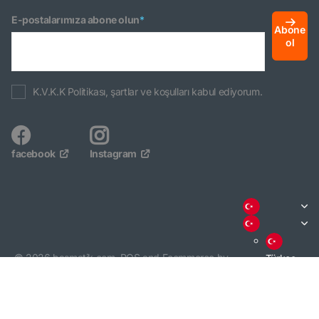
E-postalarımıza abone olun
*
Abone
ol
K.V.K.K Politikası, şartlar ve koşulları kabul ediyorum.
facebook
Instagram
©
2026
basmatik.com,
POS
and
Ecommerce by
Türkçe
Shopify
English