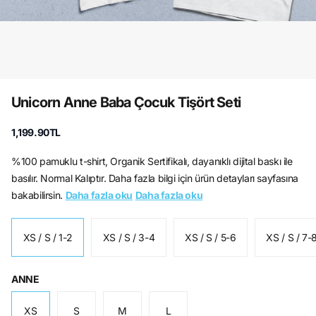
Unicorn Anne Baba Çocuk Tişört Seti
1,199.90TL
%100 pamuklu t-shirt, Organik Sertifikalı, dayanıklı dijital baskı ile
basılır. Normal Kalıptır. Daha fazla bilgi için ürün detayları sayfasına
bakabilirsin.
Daha fazla oku
Daha fazla oku
XS / S / 1-2
XS / S / 3-4
XS / S / 5-6
XS / S / 7-
ANNE
XS
S
M
L