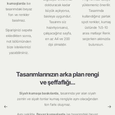
kumaşlarda
ise
dolduracak kadar
yüklemeniz önerilir.
tasarımdaki beyaz
büyük açılıyorsa,
Tasarımda
fon ve renkler
baskıya uygundur.
kullandığınız parlak
basılmaz.
Tasarımı siz
spot renkler, kumaş
hazırlıyorsanız,
üstünde %5-10
Siparişinizi sepete
çalışacağınız sayfa,
arası matlaşır Renk
ekledikten sonra,
en az A4 ve 200
seçerken aklınızda
not bölümünden
dpi olmalıdır.
bulunsun.
bize isteklerinizi
yazabilirsiniz.
Tasarımlarınızın arka plan rengi
ve şeffaflığı...
Siyah kumaşa baskılarda
, tasarımda yer alan siyah
zemin ve siyah tonlar kumaş rengiyle aynı olacağından
ton farkı oluşmaz.
Aynı şekilde,
Beyaz kumaşlarda
ise tasarımdaki beyaz