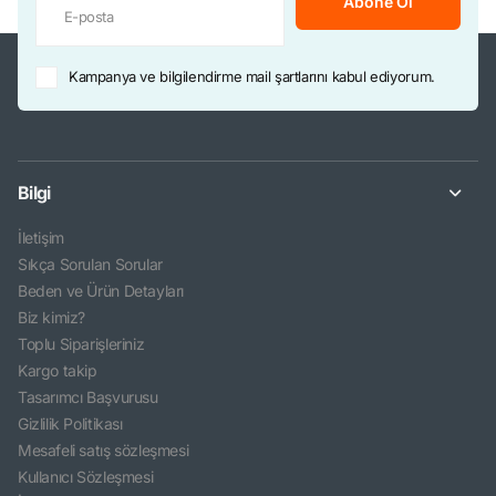
Abone Ol
Kampanya ve bilgilendirme mail şartlarını kabul ediyorum.
Bilgi
İletişim
Sıkça Sorulan Sorular
Beden ve Ürün Detayları
Biz kimiz?
Toplu Siparişleriniz
Kargo takip
Tasarımcı Başvurusu
Gizlilik Politikası
Mesafeli satış sözleşmesi
Kullanıcı Sözleşmesi