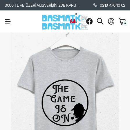
3000 TL VE ÜZERİ ALIŞVERİŞİNİZDE KARGO BEDAVA. /
KARGO BİLGİSİ İÇİ
0216 470 10 02
0