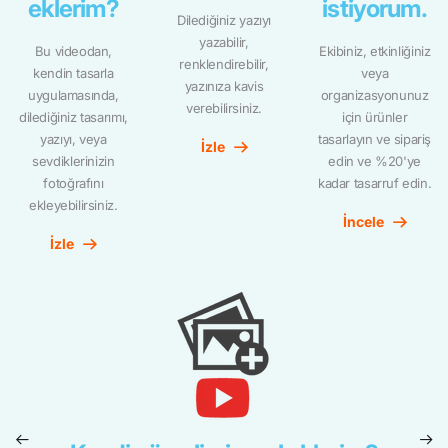
eklerim?
istiyorum.
Dilediğiniz yazıyı
yazabilir,
Bu videodan,
Ekibiniz, etkinliğiniz
renklendirebilir,
kendin tasarla
veya
yazınıza kavis
uygulamasında,
organizasyonunuz
verebilirsiniz.
dilediğiniz tasarımı,
için ürünler
yazıyı, veya
tasarlayın ve sipariş
İzle
sevdiklerinizin
edin ve %20'ye
fotoğrafını
kadar tasarruf edin.
ekleyebilirsiniz.
İncele
İzle