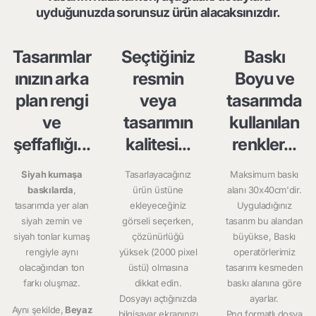
uyduğunuzda sorunsuz ürün alacaksınızdır.
Tasarımlar
Seçtiğiniz
Baskı
ınızın arka
resmin
Boyu ve
plan rengi
veya
tasarımda
ve
tasarımın
kullanılan
şeffaflığı...
kalitesi...
renkler...
Siyah kumaşa
Tasarlayacağınız
Maksimum baskı
baskılarda
,
ürün üstüne
alanı 30x40cm'dir.
tasarımda yer alan
ekleyeceğiniz
Uyguladığınız
siyah zemin ve
görseli seçerken,
tasarım bu alandan
siyah tonlar kumaş
çözünürlüğü
büyükse, Baskı
rengiyle aynı
yüksek (2000 pixel
operatörlerimiz
olacağından ton
üstü) olmasına
tasarımı kesmeden
farkı oluşmaz.
dikkat edin.
baskı alanına göre
Dosyayı açtığınızda
ayarlar.
Aynı şekilde,
Beyaz
bilgisayar ekranınızı
Png formatlı dosya