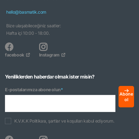
hello@basmatik.com
Bize ulaşabileceğiniz saatler:
Hafta içi 10:00 - 18:00.
facebook
Instagram
Yeniliklerden haberdar olmak ister misin?
E-postalarımıza abone olun
*
Abone
ol
K.V.K.K Politikası, şartlar ve koşulları kabul ediyorum.