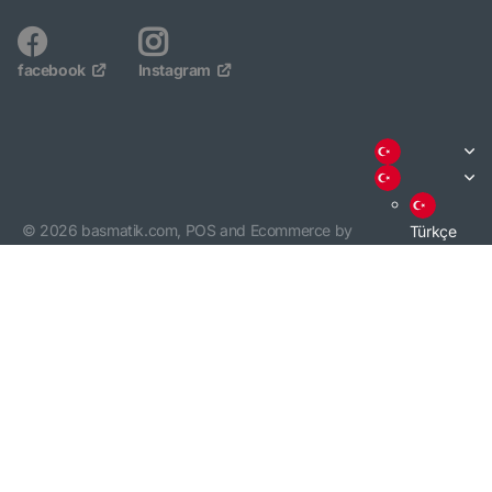
facebook
Instagram
©
2026
basmatik.com,
POS
and
Ecommerce by
Türkçe
Shopify
English
3000 TL VE ÜZERİ ALIŞVERİŞİNİZDE KARGO BEDAVA. /
KARGO BİLGİSİ
İÇİN TIKLAYINIZ.