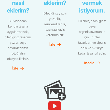
nasıl
eklerim?
vermek
eklerim?
istiyorum.
Dilediğiniz yazıyı
yazabilir,
Bu videodan,
Ekibiniz, etkinliğiniz
renklendirebilir,
kendin tasarla
veya
yazınıza kavis
uygulamasında,
organizasyonunuz
verebilirsiniz.
dilediğiniz tasarımı,
için ürünler
yazıyı, veya
tasarlayın ve sipariş
İzle
sevdiklerinizin
edin ve %20'ye
fotoğrafını
kadar tasarruf edin.
ekleyebilirsiniz.
İncele
İzle