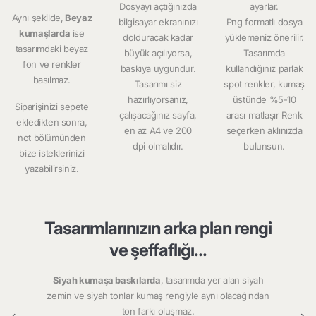
Dosyayı açtığınızda
ayarlar.
Aynı şekilde,
Beyaz
bilgisayar ekranınızı
Png formatlı dosya
kumaşlarda
ise
dolduracak kadar
yüklemeniz önerilir.
tasarımdaki beyaz
büyük açılıyorsa,
Tasarımda
fon ve renkler
baskıya uygundur.
kullandığınız parlak
basılmaz.
Tasarımı siz
spot renkler, kumaş
hazırlıyorsanız,
üstünde %5-10
Siparişinizi sepete
çalışacağınız sayfa,
arası matlaşır Renk
ekledikten sonra,
en az A4 ve 200
seçerken aklınızda
not bölümünden
dpi olmalıdır.
bulunsun.
bize isteklerinizi
yazabilirsiniz.
Tasarımlarınızın arka plan rengi
ve şeffaflığı...
Siyah kumaşa baskılarda
, tasarımda yer alan siyah
zemin ve siyah tonlar kumaş rengiyle aynı olacağından
ton farkı oluşmaz.