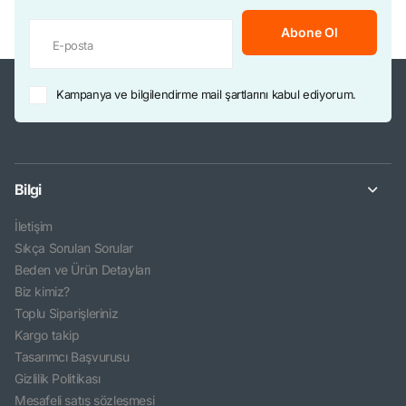
Abone Ol
Kampanya ve bilgilendirme mail şartlarını kabul ediyorum.
Bilgi
İletişim
Sıkça Sorulan Sorular
Beden ve Ürün Detayları
Biz kimiz?
Toplu Siparişleriniz
Kargo takip
Tasarımcı Başvurusu
Gizlilik Politikası
Mesafeli satış sözleşmesi