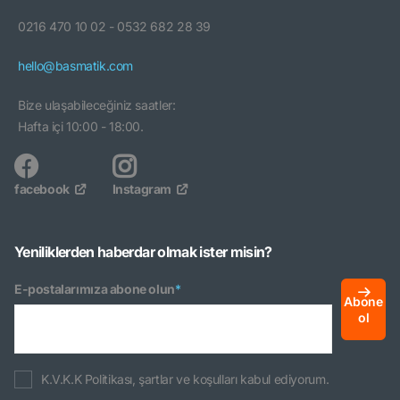
0216 470 10 02 - 0532 682 28 39
hello@basmatik.com
Bize ulaşabileceğiniz saatler:
Hafta içi 10:00 - 18:00.
facebook
Instagram
Yeniliklerden haberdar olmak ister misin?
E-postalarımıza abone olun
*
Abone
ol
K.V.K.K Politikası, şartlar ve koşulları kabul ediyorum.