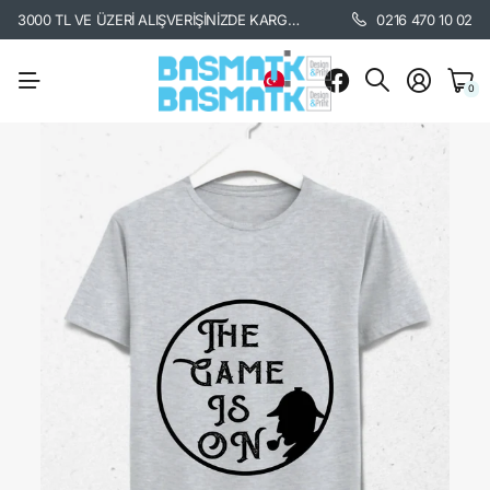
3000 TL VE ÜZERİ ALIŞVERİŞİNİZDE KARGO BEDAVA. /
KARGO BİLGİSİ İÇİ
0216 470 10 02
0