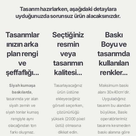
Tasarım hazırlarken, aşağıdaki detaylara
uyduğunuzda sorunsuz ürün alacaksınızdır.
Tasarımlar
Seçtiğiniz
Baskı
ınızın arka
resmin
Boyu ve
plan rengi
veya
tasarımda
ve
tasarımın
kullanılan
şeffaflığı...
kalitesi...
renkler...
Siyah kumaşa
Tasarlayacağınız
Maksimum baskı
baskılarda
,
ürün üstüne
alanı 30x40cm'dir.
tasarımda yer alan
ekleyeceğiniz
Uyguladığınız
siyah zemin ve
görseli seçerken,
tasarım bu alandan
siyah tonlar kumaş
çözünürlüğü
büyükse, Baskı
rengiyle aynı
yüksek (2000 pixel
operatörlerimiz
olacağından ton
üstü) olmasına
tasarımı kesmeden
farkı oluşmaz.
dikkat edin.
baskı alanına göre