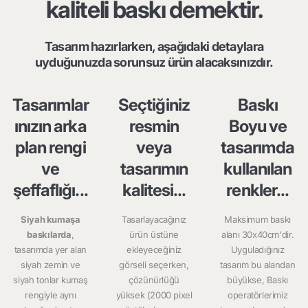
kaliteli baskı demektir.
Tasarım hazırlarken, aşağıdaki detaylara
uyduğunuzda sorunsuz ürün alacaksınızdır.
Tasarımlar
Seçtiğiniz
Baskı
ınızın arka
resmin
Boyu ve
plan rengi
veya
tasarımda
ve
tasarımın
kullanılan
şeffaflığı...
kalitesi...
renkler...
Siyah kumaşa
Tasarlayacağınız
Maksimum baskı
baskılarda
,
ürün üstüne
alanı 30x40cm'dir.
tasarımda yer alan
ekleyeceğiniz
Uyguladığınız
siyah zemin ve
görseli seçerken,
tasarım bu alandan
siyah tonlar kumaş
çözünürlüğü
büyükse, Baskı
rengiyle aynı
yüksek (2000 pixel
operatörlerimiz