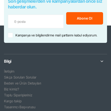
Son gelişmelerden ve kampanyalardan önce siz
haberdar olun.
Abone Ol
Kampanya ve bilgilendirme mail şartlarını kabul ediyorum.
Bilgi
İletişim
Sıkça Sorulan Sorular
Beden ve Ürün Detayları
Biz kimiz?
Toplu Siparişleriniz
Kargo takip
Tasarımcı Başvurusu