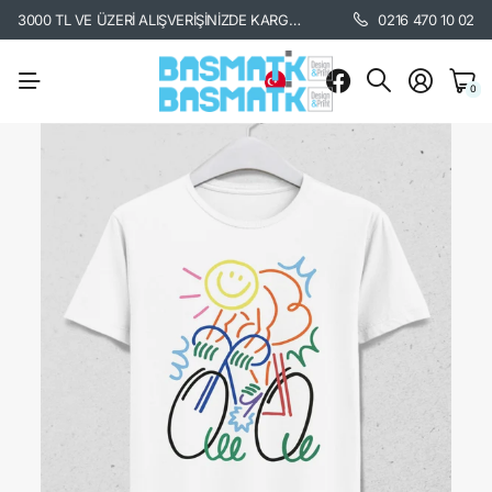
3000 TL VE ÜZERİ ALIŞVERİŞİNİZDE KARGO BEDAVA. /
KARGO BİLGİSİ İÇİ
0216 470 10 02
0