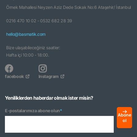
Örnek Mahallesi Neyzen Aziz Dede Sokak No:6 Ataşehir/ İstanbul
0216 470 10 02 - 0532 682 28 39
hello@basmatik.com
Bize ulaşabileceğiniz saatler:
Hafta içi 10:00 - 18:00.
facebook
Instagram
Yeniliklerden haberdar olmak ister misin?
E-postalarımıza abone olun
*
Abone
ol