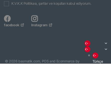
K.V.K.K Politikası, şartlar ve koşulları kabul ediyorum.
facebook
Instagram
©
2026
basmatik.com,
POS
and
Ecommerce by
Türkçe
Shopify
English