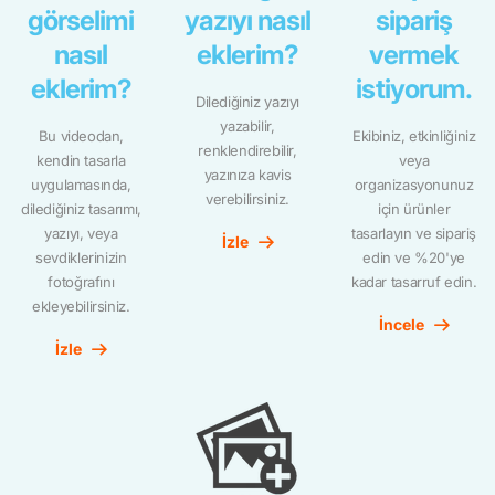
görselimi
yazıyı nasıl
sipariş
nasıl
eklerim?
vermek
eklerim?
istiyorum.
Dilediğiniz yazıyı
yazabilir,
Bu videodan,
Ekibiniz, etkinliğiniz
renklendirebilir,
kendin tasarla
veya
yazınıza kavis
uygulamasında,
organizasyonunuz
verebilirsiniz.
dilediğiniz tasarımı,
için ürünler
yazıyı, veya
tasarlayın ve sipariş
İzle
sevdiklerinizin
edin ve %20'ye
fotoğrafını
kadar tasarruf edin.
ekleyebilirsiniz.
İncele
İzle