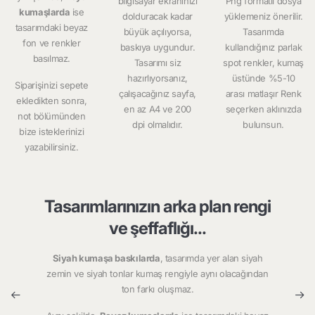
bilgisayar ekranınızı
Png formatlı dosya
kumaşlarda
ise
dolduracak kadar
yüklemeniz önerilir.
tasarımdaki beyaz
büyük açılıyorsa,
Tasarımda
fon ve renkler
baskıya uygundur.
kullandığınız parlak
basılmaz.
Tasarımı siz
spot renkler, kumaş
hazırlıyorsanız,
üstünde %5-10
Siparişinizi sepete
çalışacağınız sayfa,
arası matlaşır Renk
ekledikten sonra,
en az A4 ve 200
seçerken aklınızda
not bölümünden
dpi olmalıdır.
bulunsun.
bize isteklerinizi
yazabilirsiniz.
Tasarımlarınızın arka plan rengi
ve şeffaflığı...
Siyah kumaşa baskılarda
, tasarımda yer alan siyah
zemin ve siyah tonlar kumaş rengiyle aynı olacağından
ton farkı oluşmaz.