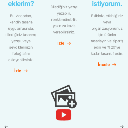
eklerim?
istiyorum.
Dilediğiniz yazıyı
yazabilir,
Bu videodan,
Ekibiniz, etkinliğiniz
renklendirebilir,
kendin tasarla
veya
yazınıza kavis
uygulamasında,
organizasyonunuz
verebilirsiniz.
dilediğiniz tasarımı,
için ürünler
yazıyı, veya
tasarlayın ve sipariş
İzle
sevdiklerinizin
edin ve %20'ye
fotoğrafını
kadar tasarruf edin.
ekleyebilirsiniz.
İncele
İzle