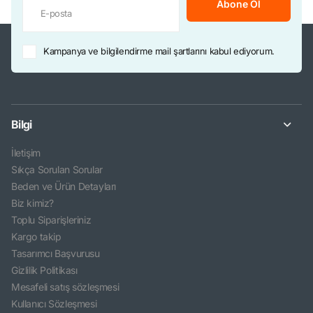
Abone Ol
Kampanya ve bilgilendirme mail şartlarını kabul ediyorum.
Bilgi
İletişim
Sıkça Sorulan Sorular
Beden ve Ürün Detayları
Biz kimiz?
Toplu Siparişleriniz
Kargo takip
Tasarımcı Başvurusu
Gizlilik Politikası
Mesafeli satış sözleşmesi
Kullanıcı Sözleşmesi