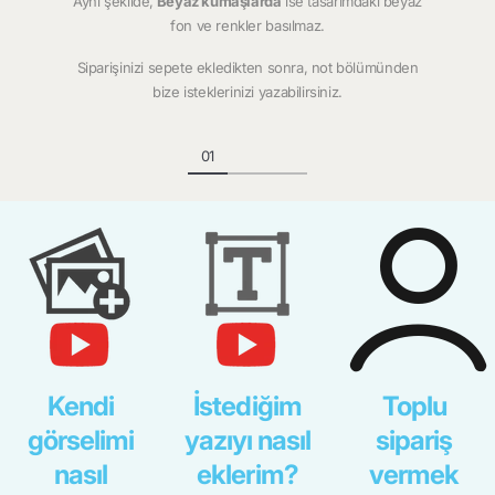
Aynı şekilde,
Beyaz kumaşlarda
ise tasarımdaki beyaz
fon ve renkler basılmaz.
Siparişinizi sepete ekledikten sonra, not bölümünden
bize isteklerinizi yazabilirsiniz.
Kendi
İstediğim
Toplu
görselimi
yazıyı nasıl
sipariş
nasıl
eklerim?
vermek