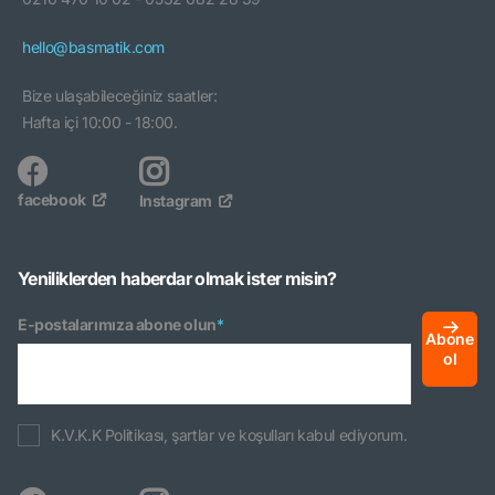
hello@basmatik.com
Bize ulaşabileceğiniz saatler:
Hafta içi 10:00 - 18:00.
facebook
Instagram
Yeniliklerden haberdar olmak ister misin?
E-postalarımıza abone olun
*
Abone
ol
K.V.K.K Politikası, şartlar ve koşulları kabul ediyorum.