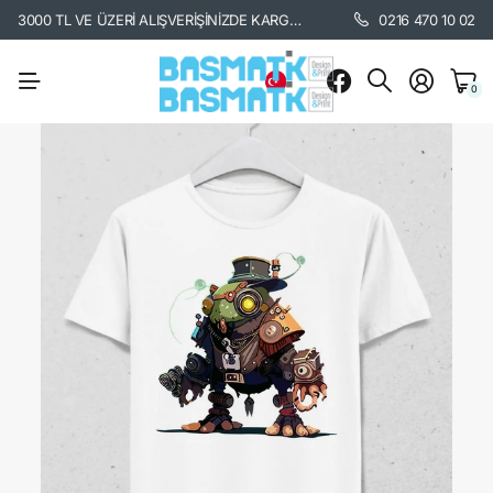
3000 TL VE ÜZERİ ALIŞVERİŞİNİZDE KARGO BEDAVA. /
KARGO BİLGİSİ İÇİ
0216 470 10 02
0