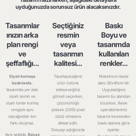
uyduğunuzda sorunsuz ürün alacaksınızdır.
Tasarımlar
Seçtiğiniz
Baskı
ınızın arka
resmin
Boyu ve
plan rengi
veya
tasarımda
ve
tasarımın
kullanılan
şeffaflığı...
kalitesi...
renkler...
Siyah kumaşa
Tasarlayacağınız
Maksimum baskı
baskılarda
,
ürün üstüne
alanı 30x40cm'dir.
tasarımda yer alan
ekleyeceğiniz
Uyguladığınız
siyah zemin ve
görseli seçerken,
tasarım bu alandan
siyah tonlar kumaş
çözünürlüğü
büyükse, Baskı
rengiyle aynı
yüksek (2000 pixel
operatörlerimiz
olacağından ton
üstü) olmasına
tasarımı kesmeden
farkı oluşmaz.
dikkat edin.
baskı alanına göre
Dosyayı açtığınızda
ayarlar.
Aynı şekilde,
Beyaz