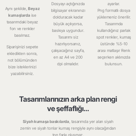
Dosyayı açtığınızda
ayarlar.
Aynı şekilde,
Beyaz
bilgisayar ekranınızı
Png formatlı dosya
kumaşlarda
ise
dolduracak kadar
yüklemeniz önerilir.
tasarımdaki beyaz
büyük açılıyorsa,
Tasarımda
fon ve renkler
baskıya uygundur.
kullandığınız parlak
basılmaz.
Tasarımı siz
spot renkler, kumaş
hazırlıyorsanız,
üstünde %5-10
Siparişinizi sepete
çalışacağınız sayfa,
arası matlaşır Renk
ekledikten sonra,
en az A4 ve 200
seçerken aklınızda
not bölümünden
dpi olmalıdır.
bulunsun.
bize isteklerinizi
yazabilirsiniz.
Tasarımlarınızın arka plan rengi
ve şeffaflığı...
Siyah kumaşa baskılarda
, tasarımda yer alan siyah
zemin ve siyah tonlar kumaş rengiyle aynı olacağından
ton farkı oluşmaz.