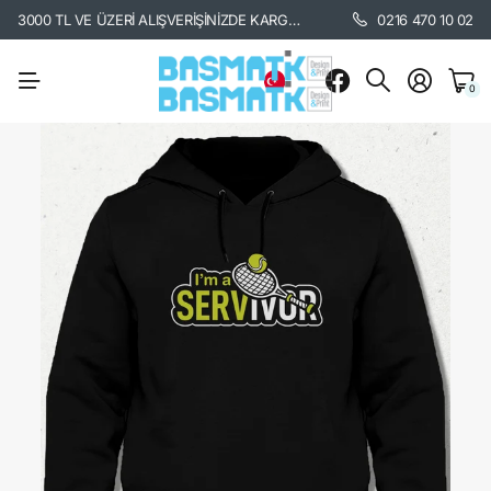
3000 TL VE ÜZERİ ALIŞVERİŞİNİZDE KARGO BEDAVA. /
KARGO BİLGİSİ İÇİ
0216 470 10 02
0