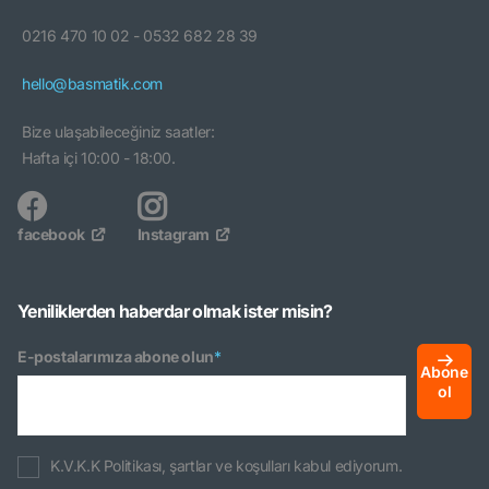
0216 470 10 02 - 0532 682 28 39
hello@basmatik.com
Bize ulaşabileceğiniz saatler:
Hafta içi 10:00 - 18:00.
facebook
Instagram
Yeniliklerden haberdar olmak ister misin?
E-postalarımıza abone olun
*
Abone
ol
K.V.K.K Politikası, şartlar ve koşulları kabul ediyorum.