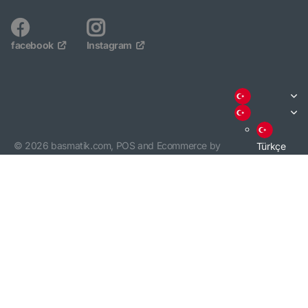
facebook
Instagram
©
2026
basmatik.com,
POS
and
Ecommerce by
Türkçe
Shopify
English
3000 TL VE ÜZERİ ALIŞVERİŞİNİZDE KARGO BEDAVA. /
KARGO BİLGİSİ
İÇİN TIKLAYINIZ.