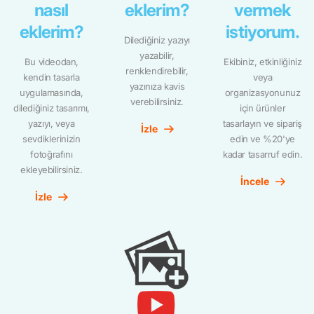
nasıl
eklerim?
vermek
eklerim?
istiyorum.
Dilediğiniz yazıyı
yazabilir,
Bu videodan,
Ekibiniz, etkinliğiniz
renklendirebilir,
kendin tasarla
veya
yazınıza kavis
uygulamasında,
organizasyonunuz
verebilirsiniz.
dilediğiniz tasarımı,
için ürünler
yazıyı, veya
tasarlayın ve sipariş
İzle
sevdiklerinizin
edin ve %20'ye
fotoğrafını
kadar tasarruf edin.
ekleyebilirsiniz.
İncele
İzle