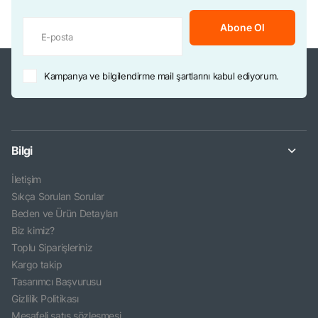
Abone Ol
Kampanya ve bilgilendirme mail şartlarını kabul ediyorum.
Bilgi
İletişim
Sıkça Sorulan Sorular
Beden ve Ürün Detayları
Biz kimiz?
Toplu Siparişleriniz
Kargo takip
Tasarımcı Başvurusu
Gizlilik Politikası
Mesafeli satış sözleşmesi