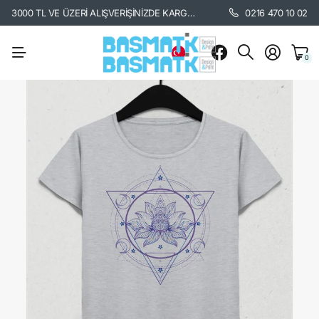
3000 TL VE ÜZERİ ALIŞVERİŞİNİZDE KARGO BEDAVA. /
KARGO BİLGİSİ İÇİ
0216 470 10 02
0