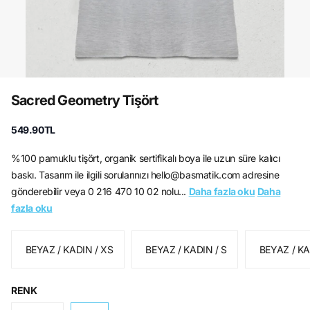
Sacred Geometry Tişört
549.90TL
%100 pamuklu tişört, organik sertifikalı boya ile uzun süre kalıcı
baskı. Tasarım ile ilgili sorularınızı hello@basmatik.com adresine
gönderebilir veya 0 216 470 10 02 nolu...
Daha fazla oku
Daha
fazla oku
BEYAZ / KADIN / XS
BEYAZ / KADIN / S
BEYAZ / KA
RENK