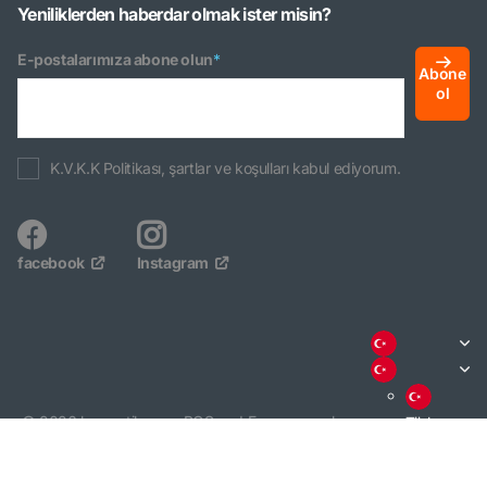
Yeniliklerden haberdar olmak ister misin?
E-postalarımıza abone olun
*
Abone
ol
K.V.K.K Politikası, şartlar ve koşulları kabul ediyorum.
facebook
Instagram
©
2026
basmatik.com,
POS
and
Ecommerce by
Türkçe
Shopify