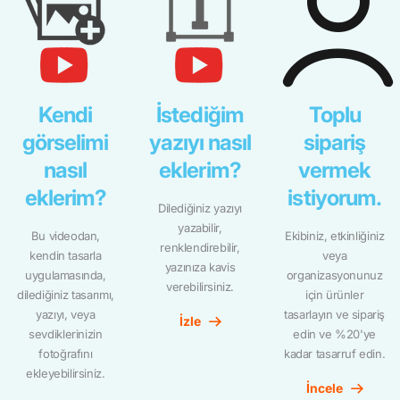
Kendi
İstediğim
Toplu
görselimi
yazıyı nasıl
sipariş
nasıl
eklerim?
vermek
eklerim?
istiyorum.
Dilediğiniz yazıyı
yazabilir,
Bu videodan,
Ekibiniz, etkinliğiniz
renklendirebilir,
kendin tasarla
veya
yazınıza kavis
uygulamasında,
organizasyonunuz
verebilirsiniz.
dilediğiniz tasarımı,
için ürünler
yazıyı, veya
tasarlayın ve sipariş
İzle
sevdiklerinizin
edin ve %20'ye
fotoğrafını
kadar tasarruf edin.
ekleyebilirsiniz.
İncele