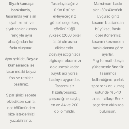
Siyah kumaşa
Tasarlayacağınız
Maksimum baskı
baskılarda
,
ürün üstüne
alanı 30x40cm'dir.
tasarımda yer alan
ekleyeceğiniz
Uyguladığınız
siyah zemin ve
görseli seçerken,
tasarım bu alandan
siyah tonlar kumaş
çözünürlüğü
büyükse, Baskı
rengiyle aynı
yüksek (2000 pixel
operatörlerimiz
olacağından ton
üstü) olmasına
tasarımı kesmeden
farkı oluşmaz.
dikkat edin.
baskı alanına göre
Dosyayı açtığınızda
ayarlar.
Aynı şekilde,
Beyaz
bilgisayar ekranınızı
Png formatlı dosya
kumaşlarda
ise
dolduracak kadar
yüklemeniz önerilir.
tasarımdaki beyaz
büyük açılıyorsa,
Tasarımda
fon ve renkler
baskıya uygundur.
kullandığınız parlak
basılmaz.
Tasarımı siz
spot renkler, kumaş
hazırlıyorsanız,
üstünde %5-10
Siparişinizi sepete
çalışacağınız sayfa,
arası matlaşır Renk
ekledikten sonra,
en az A4 ve 200
seçerken aklınızda
not bölümünden
dpi olmalıdır.
bulunsun.
bize isteklerinizi
yazabilirsiniz.