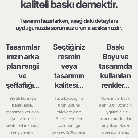
kaliteli baskı demektir.
Tasarım hazırlarken, aşağıdaki detaylara
uyduğunuzda sorunsuz ürün alacaksınızdır.
Tasarımlar
Seçtiğiniz
Baskı
ınızın arka
resmin
Boyu ve
plan rengi
veya
tasarımda
ve
tasarımın
kullanılan
şeffaflığı...
kalitesi...
renkler...
Siyah kumaşa
Tasarlayacağınız
Maksimum baskı
baskılarda
,
ürün üstüne
alanı 30x40cm'dir.
tasarımda yer alan
ekleyeceğiniz
Uyguladığınız
siyah zemin ve
görseli seçerken,
tasarım bu alandan
siyah tonlar kumaş
çözünürlüğü
büyükse, Baskı
rengiyle aynı
yüksek (2000 pixel
operatörlerimiz