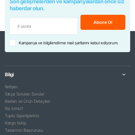
Son gelişmelerden ve kampanyalardan önce siz
haberdar olun.
Abone Ol
Kampanya ve bilgilendirme mail şartlarını kabul ediyorum.
Bilgi
İletişim
Sıkça Sorulan Sorular
Beden ve Ürün Detayları
Biz kimiz?
Toplu Siparişleriniz
Kargo takip
Tasarımcı Başvurusu