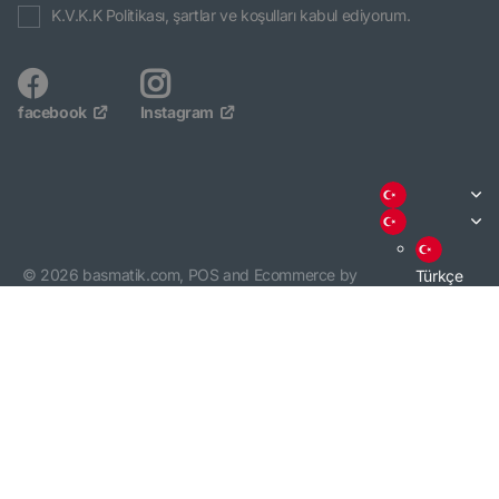
K.V.K.K Politikası, şartlar ve koşulları kabul ediyorum.
facebook
Instagram
©
2026
basmatik.com,
POS
and
Ecommerce by
Türkçe
Shopify
English