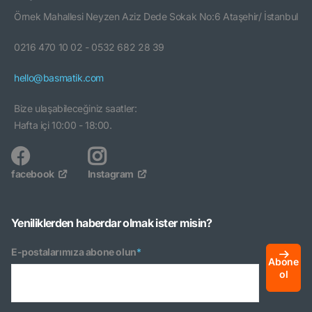
Örnek Mahallesi Neyzen Aziz Dede Sokak No:6 Ataşehir/ İstanbul
0216 470 10 02 - 0532 682 28 39
hello@basmatik.com
Bize ulaşabileceğiniz saatler:
Hafta içi 10:00 - 18:00.
facebook
Instagram
Yeniliklerden haberdar olmak ister misin?
E-postalarımıza abone olun
*
Abone
ol