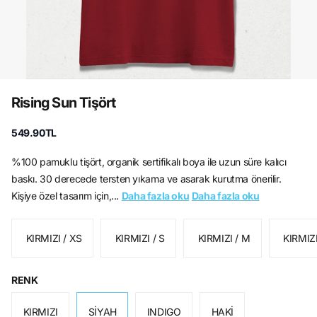
Rising Sun Tişört
549.90TL
%100 pamuklu tişört, organik sertifikalı boya ile uzun süre kalıcı
baskı. 30 derecede tersten yıkama ve asarak kurutma önerilir.
Kişiye özel tasarım için,...
Daha fazla oku
Daha fazla oku
KIRMIZI / XS
KIRMIZI / S
KIRMIZI / M
KIRMIZI
RENK
KIRMIZI
SİYAH
INDIGO
HAKİ