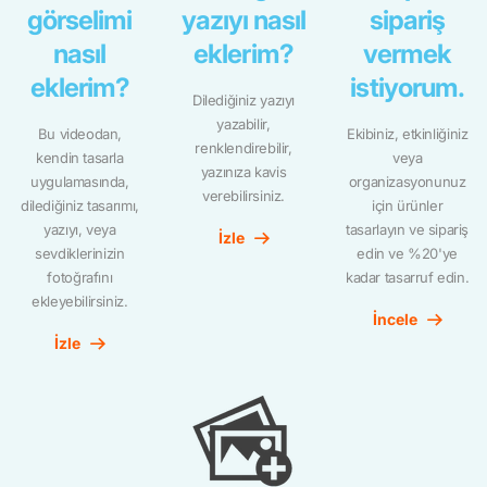
görselimi
yazıyı nasıl
sipariş
nasıl
eklerim?
vermek
eklerim?
istiyorum.
Dilediğiniz yazıyı
yazabilir,
Bu videodan,
Ekibiniz, etkinliğiniz
renklendirebilir,
kendin tasarla
veya
yazınıza kavis
uygulamasında,
organizasyonunuz
verebilirsiniz.
dilediğiniz tasarımı,
için ürünler
yazıyı, veya
tasarlayın ve sipariş
İzle
sevdiklerinizin
edin ve %20'ye
fotoğrafını
kadar tasarruf edin.
ekleyebilirsiniz.
İncele
İzle