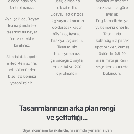
olacağından ton
üstü) olmasına
tasarımı kesmeden
farkı oluşmaz.
dikkat edin.
baskı alanına göre
Dosyayı açtığınızda
ayarlar.
Aynı şekilde,
Beyaz
bilgisayar ekranınızı
Png formatlı dosya
kumaşlarda
ise
dolduracak kadar
yüklemeniz önerilir.
tasarımdaki beyaz
büyük açılıyorsa,
Tasarımda
fon ve renkler
baskıya uygundur.
kullandığınız parlak
basılmaz.
Tasarımı siz
spot renkler, kumaş
hazırlıyorsanız,
üstünde %5-10
Siparişinizi sepete
çalışacağınız sayfa,
arası matlaşır Renk
ekledikten sonra,
en az A4 ve 200
seçerken aklınızda
not bölümünden
dpi olmalıdır.
bulunsun.
bize isteklerinizi
yazabilirsiniz.
Tasarımlarınızın arka plan rengi
ve şeffaflığı...
Siyah kumaşa baskılarda
, tasarımda yer alan siyah