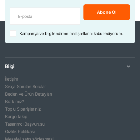
Abone Ol
Kampanya ve bilgilendirme mail şartlarını kabul ediyorum.
Bilgi
İletişim
Sıkça Sorulan Sorular
Beden ve Ürün Detayları
Biz kimiz?
Toplu Siparişleriniz
Kargo takip
Tasarımcı Başvurusu
Gizlilik Politikası
Mesafeli satış sözleşmesi