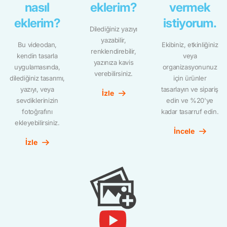
nasıl
eklerim?
vermek
eklerim?
istiyorum.
Dilediğiniz yazıyı
yazabilir,
Bu videodan,
Ekibiniz, etkinliğiniz
renklendirebilir,
kendin tasarla
veya
yazınıza kavis
uygulamasında,
organizasyonunuz
verebilirsiniz.
dilediğiniz tasarımı,
için ürünler
yazıyı, veya
tasarlayın ve sipariş
İzle
sevdiklerinizin
edin ve %20'ye
fotoğrafını
kadar tasarruf edin.
ekleyebilirsiniz.
İncele
İzle