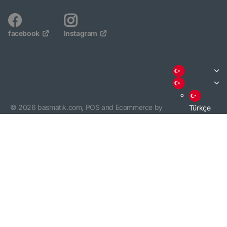
facebook
Instagram
©
2026
basmatik.com,
POS
and
Ecommerce by
Türkçe
Shopify
English
3000 TL VE ÜZERİ ALIŞVERİŞİNİZDE KARGO BEDAVA. /
KARGO BİLGİSİ
İÇİN TIKLAYINIZ.