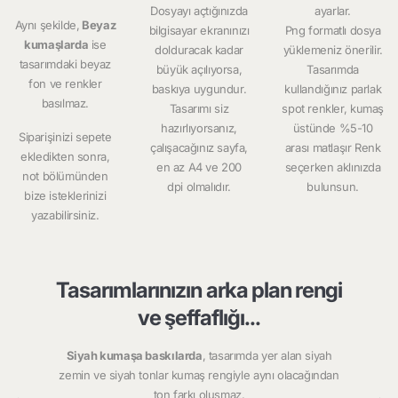
Dosyayı açtığınızda
ayarlar.
Aynı şekilde,
Beyaz
bilgisayar ekranınızı
Png formatlı dosya
kumaşlarda
ise
dolduracak kadar
yüklemeniz önerilir.
tasarımdaki beyaz
büyük açılıyorsa,
Tasarımda
fon ve renkler
baskıya uygundur.
kullandığınız parlak
basılmaz.
Tasarımı siz
spot renkler, kumaş
hazırlıyorsanız,
üstünde %5-10
Siparişinizi sepete
çalışacağınız sayfa,
arası matlaşır Renk
ekledikten sonra,
en az A4 ve 200
seçerken aklınızda
not bölümünden
dpi olmalıdır.
bulunsun.
bize isteklerinizi
yazabilirsiniz.
Tasarımlarınızın arka plan rengi
ve şeffaflığı...
Siyah kumaşa baskılarda
, tasarımda yer alan siyah
zemin ve siyah tonlar kumaş rengiyle aynı olacağından
ton farkı oluşmaz.