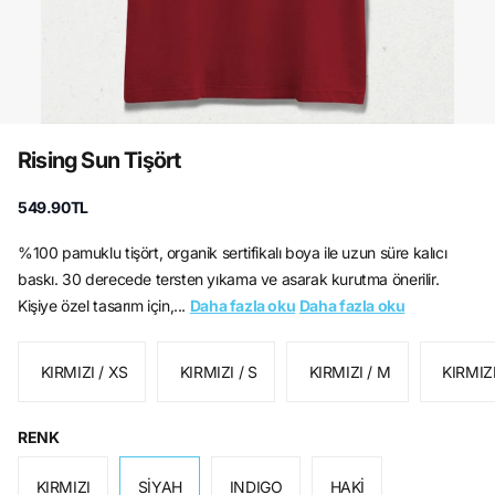
Rising Sun Tişört
549.90TL
%100 pamuklu tişört, organik sertifikalı boya ile uzun süre kalıcı
baskı. 30 derecede tersten yıkama ve asarak kurutma önerilir.
Kişiye özel tasarım için,...
Daha fazla oku
Daha fazla oku
KIRMIZI / XS
KIRMIZI / S
KIRMIZI / M
KIRMIZI
RENK
KIRMIZI
SİYAH
INDIGO
HAKİ