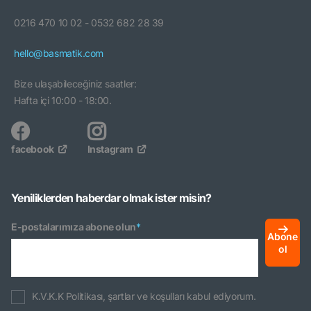
0216 470 10 02 - 0532 682 28 39
hello@basmatik.com
Bize ulaşabileceğiniz saatler:
Hafta içi 10:00 - 18:00.
facebook
Instagram
Yeniliklerden haberdar olmak ister misin?
E-postalarımıza abone olun
*
Abone
ol
K.V.K.K Politikası, şartlar ve koşulları kabul ediyorum.