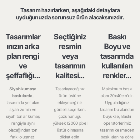
Tasarım hazırlarken, aşağıdaki detaylara
uyduğunuzda sorunsuz ürün alacaksınızdır.
Tasarımlar
Seçtiğiniz
Baskı
ınızın arka
resmin
Boyu ve
plan rengi
veya
tasarımda
ve
tasarımın
kullanılan
şeffaflığı...
kalitesi...
renkler...
Siyah kumaşa
Tasarlayacağınız
Maksimum baskı
baskılarda
,
ürün üstüne
alanı 30x40cm'dir.
tasarımda yer alan
ekleyeceğiniz
Uyguladığınız
siyah zemin ve
görseli seçerken,
tasarım bu alandan
siyah tonlar kumaş
çözünürlüğü
büyükse, Baskı
rengiyle aynı
yüksek (2000 pixel
operatörlerimiz
olacağından ton
üstü) olmasına
tasarımı kesmeden
farkı oluşmaz.
dikkat edin.
baskı alanına göre