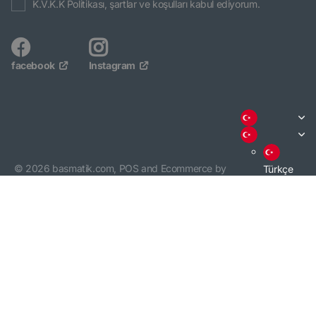
K.V.K.K Politikası, şartlar ve koşulları kabul ediyorum.
facebook
Instagram
©
2026
basmatik.com,
POS
and
Ecommerce by
Türkçe
Shopify
English
3000 TL VE ÜZERİ ALIŞVERİŞİNİZDE KARGO BEDAVA. /
KARGO BİLGİSİ