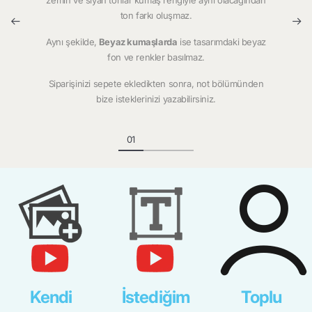
zemin ve siyah tonlar kumaş rengiyle aynı olacağından
ton farkı oluşmaz.
Aynı şekilde,
Beyaz kumaşlarda
ise tasarımdaki beyaz
fon ve renkler basılmaz.
Siparişinizi sepete ekledikten sonra, not bölümünden
bize isteklerinizi yazabilirsiniz.
Kendi
İstediğim
Toplu