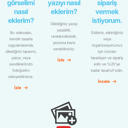
görselimi
yazıyı nasıl
sipariş
nasıl
eklerim?
vermek
eklerim?
istiyorum.
Dilediğiniz yazıyı
yazabilir,
Bu videodan,
Ekibiniz, etkinliğiniz
renklendirebilir,
kendin tasarla
veya
yazınıza kavis
uygulamasında,
organizasyonunuz
verebilirsiniz.
dilediğiniz tasarımı,
için ürünler
yazıyı, veya
tasarlayın ve sipariş
İzle
sevdiklerinizin
edin ve %20'ye
fotoğrafını
kadar tasarruf edin.
ekleyebilirsiniz.
İncele
İzle