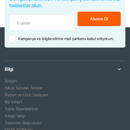
haberdar olun.
Abone Ol
Kampanya ve bilgilendirme mail şartlarını kabul ediyorum.
Bilgi
İletişim
Sıkça Sorulan Sorular
Beden ve Ürün Detayları
Biz kimiz?
Toplu Siparişleriniz
Kargo takip
Tasarımcı Başvurusu
Gizlilik Politikası