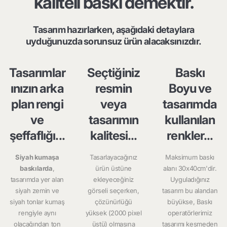
kaliteli baskı demektir.
Tasarım hazırlarken, aşağıdaki detaylara
uyduğunuzda sorunsuz ürün alacaksınızdır.
Tasarımlar
Seçtiğiniz
Baskı
ınızın arka
resmin
Boyu ve
plan rengi
veya
tasarımda
ve
tasarımın
kullanılan
şeffaflığı...
kalitesi...
renkler...
Siyah kumaşa
Tasarlayacağınız
Maksimum baskı
baskılarda
,
ürün üstüne
alanı 30x40cm'dir.
tasarımda yer alan
ekleyeceğiniz
Uyguladığınız
siyah zemin ve
görseli seçerken,
tasarım bu alandan
siyah tonlar kumaş
çözünürlüğü
büyükse, Baskı
rengiyle aynı
yüksek (2000 pixel
operatörlerimiz
olacağından ton
üstü) olmasına
tasarımı kesmeden