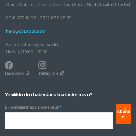
Örnek Mahallesi Neyzen Aziz Dede Sokak No:6 Ataşehir/ İstanbul
0216 470 10 02 - 0532 682 28 39
hello@basmatik.com
Bize ulaşabileceğiniz saatler:
Hafta içi 10:00 - 18:00.
facebook
Instagram
Yeniliklerden haberdar olmak ister misin?
E-postalarımıza abone olun
*
Abone
ol