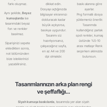
farkı oluşmaz.
dikkat edin.
baskı alanına göre
Dosyayı açtığınızda
ayarlar.
Aynı şekilde,
Beyaz
bilgisayar ekranınızı
Png formatlı dosya
kumaşlarda
ise
dolduracak kadar
yüklemeniz önerilir.
tasarımdaki beyaz
büyük açılıyorsa,
Tasarımda
fon ve renkler
baskıya uygundur.
kullandığınız parlak
basılmaz.
Tasarımı siz
spot renkler, kumaş
hazırlıyorsanız,
üstünde %5-10
Siparişinizi sepete
çalışacağınız sayfa,
arası matlaşır Renk
ekledikten sonra,
en az A4 ve 200
seçerken aklınızda
not bölümünden
dpi olmalıdır.
bulunsun.
bize isteklerinizi
yazabilirsiniz.
Tasarımlarınızın arka plan rengi
ve şeffaflığı...
Siyah kumaşa baskılarda
, tasarımda yer alan siyah