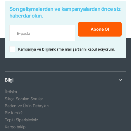
Son gelişmelerden ve kampanyalardan önce siz
haberdar olun.
Abone Ol
Kampanya ve bilgilendirme mail şartlarını kabul ediyorum.
Bilgi
İletişim
Sıkça Sorulan Sorular
Beden ve Ürün Detayları
Biz kimiz?
Toplu Siparişleriniz
Kargo takip