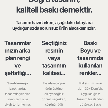
kaliteli baskı demektir.
Tasarım hazırlarken, aşağıdaki detaylara
uyduğunuzda sorunsuz ürün alacaksınızdır.
Tasarımlar
Seçtiğiniz
Baskı
ınızın arka
resmin
Boyu ve
plan rengi
veya
tasarımda
ve
tasarımın
kullanılan
şeffaflığı...
kalitesi...
renkler...
Siyah kumaşa
Tasarlayacağınız
Maksimum baskı
baskılarda
,
ürün üstüne
alanı 30x40cm'dir.
tasarımda yer alan
ekleyeceğiniz
Uyguladığınız
siyah zemin ve
görseli seçerken,
tasarım bu alandan
siyah tonlar kumaş
çözünürlüğü
büyükse, Baskı