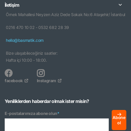
İletişim
Örnek Mahallesi Neyzen Aziz Dede Sokak No:6 Ataşehir/ İstanbul
0216 470 10 02 - 0532 682 28 39
hello@basmatik.com
Bize ulaşabileceğiniz saatler:
Hafta içi 10:00 - 18:00.
facebook
Instagram
Yeniliklerden haberdar olmak ister misin?
E-postalarımıza abone olun
*
Abone
ol