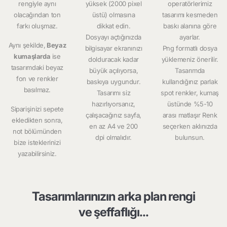
rengiyle aynı
yüksek (2000 pixel
operatörlerimiz
olacağından ton
üstü) olmasına
tasarımı kesmeden
farkı oluşmaz.
dikkat edin.
baskı alanına göre
Dosyayı açtığınızda
ayarlar.
Aynı şekilde,
Beyaz
bilgisayar ekranınızı
Png formatlı dosya
kumaşlarda
ise
dolduracak kadar
yüklemeniz önerilir.
tasarımdaki beyaz
büyük açılıyorsa,
Tasarımda
fon ve renkler
baskıya uygundur.
kullandığınız parlak
basılmaz.
Tasarımı siz
spot renkler, kumaş
hazırlıyorsanız,
üstünde %5-10
Siparişinizi sepete
çalışacağınız sayfa,
arası matlaşır Renk
ekledikten sonra,
en az A4 ve 200
seçerken aklınızda
not bölümünden
dpi olmalıdır.
bulunsun.
bize isteklerinizi
yazabilirsiniz.
Tasarımlarınızın arka plan rengi
ve şeffaflığı...