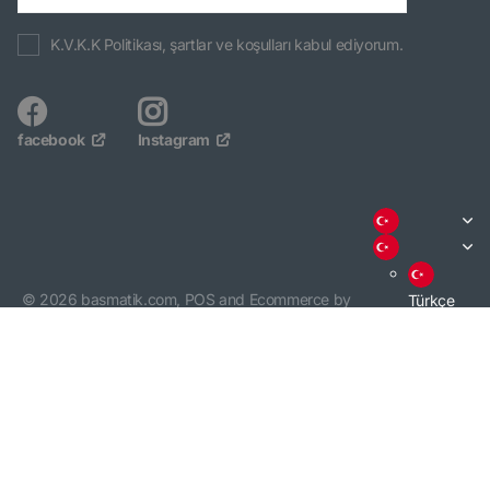
K.V.K.K Politikası, şartlar ve koşulları kabul ediyorum.
facebook
Instagram
©
2026
basmatik.com,
POS
and
Ecommerce by
Türkçe
Shopify
English