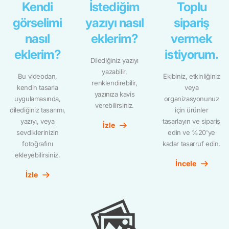
Kendi
İstediğim
Toplu
görselimi
yazıyı nasıl
sipariş
nasıl
eklerim?
vermek
eklerim?
istiyorum.
Dilediğiniz yazıyı
yazabilir,
Bu videodan,
Ekibiniz, etkinliğiniz
renklendirebilir,
kendin tasarla
veya
yazınıza kavis
uygulamasında,
organizasyonunuz
verebilirsiniz.
dilediğiniz tasarımı,
için ürünler
yazıyı, veya
tasarlayın ve sipariş
İzle
sevdiklerinizin
edin ve %20'ye
fotoğrafını
kadar tasarruf edin.
ekleyebilirsiniz.
İncele
İzle