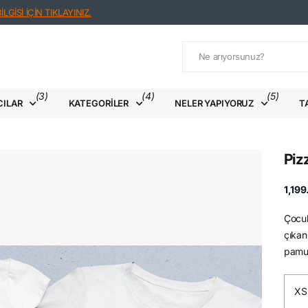
LGİSİ İÇİN TIKLAYINIZ.
(3)
(4)
(5)
CILAR
KATEGORILER
NELER YAPIYORUZ
T
Piz
1,19
Çocuk
çıkan
pamuk
XS 