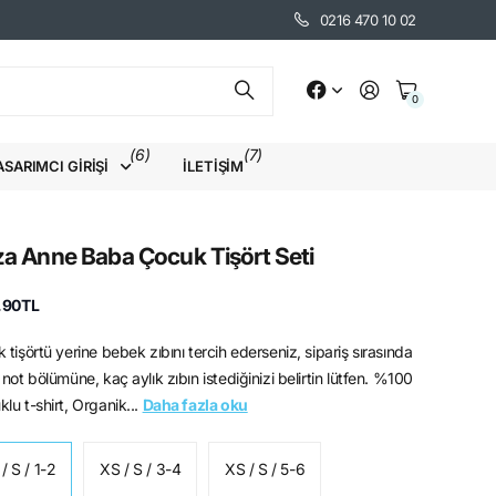
0216 470 10 02
0
(6)
(7)
ASARIMCI GIRIŞI
İLETIŞIM
za Anne Baba Çocuk Tişört Seti
9.90TL
 tişörtü yerine bebek zıbını tercih ederseniz, sipariş sırasında
 not bölümüne, kaç aylık zıbın istediğinizi belirtin lütfen. %100
lu t-shirt, Organik...
Daha fazla oku
/ S / 1-2
XS / S / 3-4
XS / S / 5-6