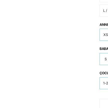
L /
ANN
XS
BAB
S
ÇOC
1-