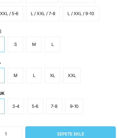
 XXL / 5-6
L / XXL / 7-8
L / XXL / 9-10
E
S
M
L
A
M
L
XL
XXL
UK
2
3-4
5-6
7-8
9-10
SEPETE EKLE