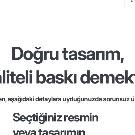
Doğru tasarım,
liteli baskı demekt
en, aşağıdaki detaylara uyduğunuzda sorunsuz ür
Seçtiğiniz resmin
veya tasarımın