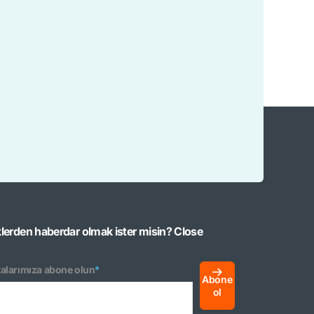
klerden haberdar olmak ister misin?
Close
alarımıza abone olun
*
Abone
ol