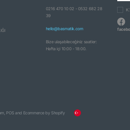
0216 470 10 02 - 0532 682 28
K.
39
hello@basmatik.com
faceb
IĞI
Bize ulaşabileceğiniz saatler:
Hafta içi 10:00 - 18:00.
om,
POS
and
Ecommerce by Shopify