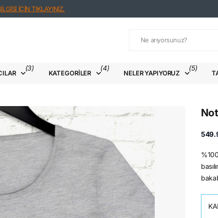
LGİSİ İÇİN TIKLAYINIZ.
(3)
(4)
(5)
CILAR
KATEGORILER
NELER YAPIYORUZ
T
Not
549.
%100 p
basılı
bakab
KA