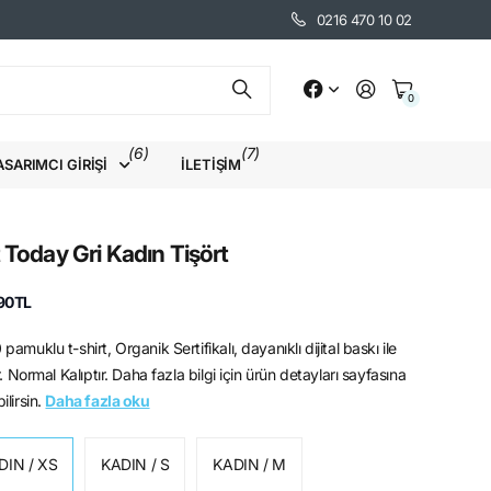
0216 470 10 02
0
(6)
(7)
ASARIMCI GIRIŞI
İLETIŞIM
 Today Gri Kadın Tişört
90TL
amuklu t-shirt, Organik Sertifikalı, dayanıklı dijital baskı ile
r. Normal Kalıptır. Daha fazla bilgi için ürün detayları sayfasına
ilirsin.
Daha fazla oku
DIN / XS
KADIN / S
KADIN / M