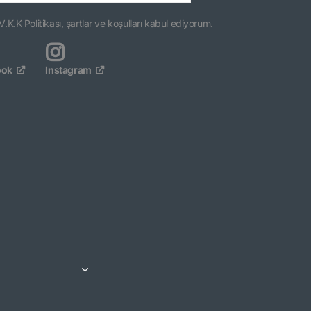
V.K.K Politikası, şartlar ve koşulları kabul ediyorum.
ook
Instagram