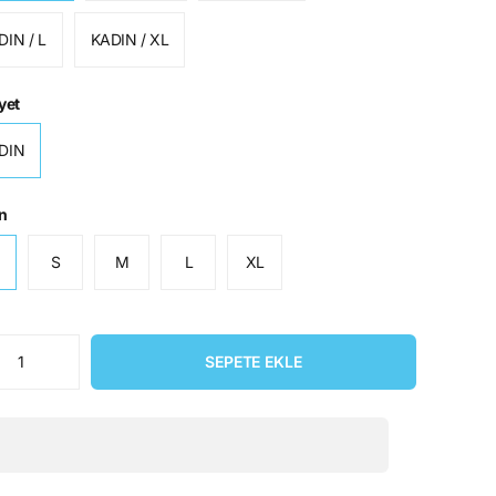
DIN / L
KADIN / XL
yet
DIN
n
S
M
L
XL
SEPETE EKLE