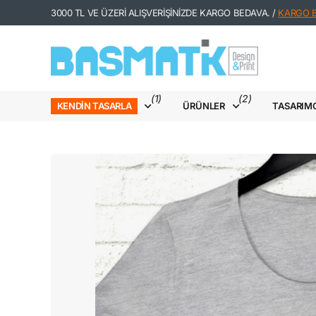
3000 TL VE ÜZERİ ALIŞVERİŞİNİZDE KARGO BEDAVA. /
KARGO Bİ
(1)
(2)
ÜRÜNLER
TASARIM
KENDIN TASARLA