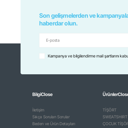
Son gelişmelerden ve kampanyala
haberdar olun.
Kampanya ve bilgilendirme mail şartlarını kab
Bilgi
Close
Ürünler
Clos
İletişim
TİŞÖRT
Sıkça Sorulan Sorular
SWEATSHIRT
Beden ve Ürün Detayları
ÇOCUK TİŞÖ