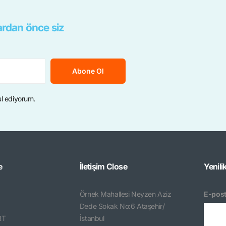
rdan önce siz
Abone Ol
ul ediyorum.
e
İletişim
Close
Yenili
Örnek Mahallesi Neyzen Aziz
E-post
Dede Sokak No:6 Ataşehir/
RT
İstanbul