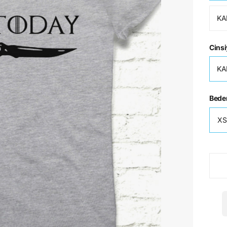
KA
Cinsi
KA
Bede
XS