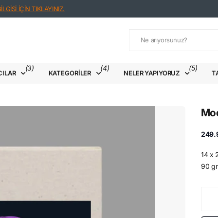
LGİSİ İÇİN TIKLAYINIZ.
(3)
(4)
(5)
CILAR
KATEGORILER
NELER YAPIYORUZ
T
Moo
249.
14 x
90 gr