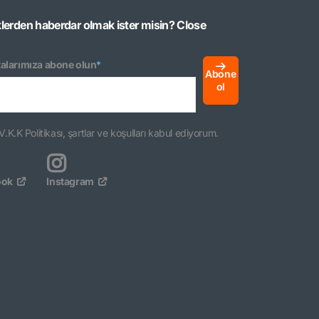
klerden haberdar olmak ister misin?
Close
alarımıza abone olun
*
Abone
ol
V.K.K Politikası, şartlar ve koşulları kabul ediyorum.
ook
Instagram