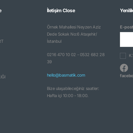
e
İletişim
Close
Yenili
Örnek Mahallesi Neyzen Aziz
E-post
Dede Sokak No:6 Ataşehir/
RT
İstanbul
0216 470 10 02 - 0532 682 28
K.
39
hello@basmatik.com
faceb
IĞI
Bize ulaşabileceğiniz saatler:
Hafta içi 10:00 - 18:00.