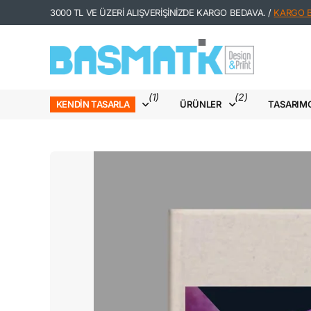
3000 TL VE ÜZERİ ALIŞVERİŞİNİZDE KARGO BEDAVA. /
KARGO Bİ
(1)
(2)
ÜRÜNLER
TASARIM
KENDIN TASARLA