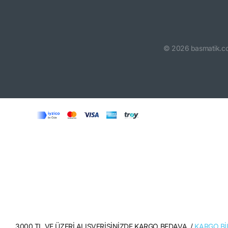
©
2026
basmatik.c
3000 TL VE ÜZERİ ALIŞVERİŞİNİZDE KARGO BEDAVA. /
KARGO BİL