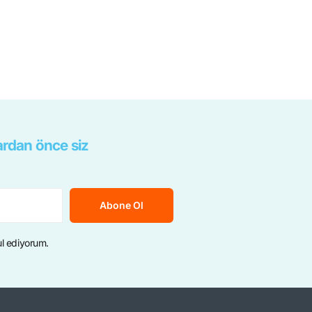
rdan önce siz
Abone Ol
ul ediyorum.