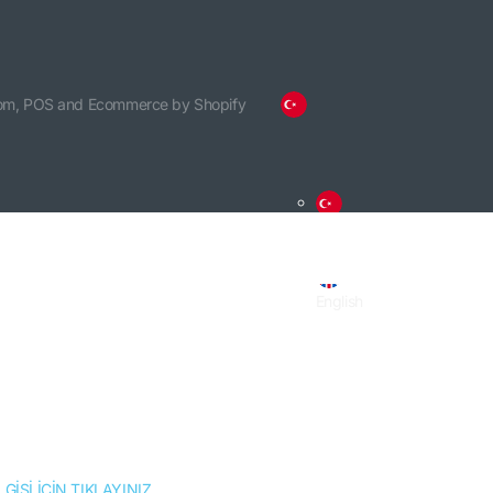
om,
POS
and
Ecommerce by Shopify
Türkçe
English
GİSİ İÇİN TIKLAYINIZ.