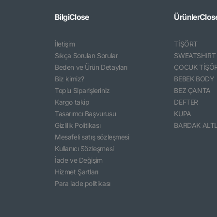
Bilgi
Close
Ürünler
Clos
İletişim
TİŞÖRT
Sıkça Sorulan Sorular
SWEATSHIRT
Beden ve Ürün Detayları
ÇOCUK TİŞÖ
Biz kimiz?
BEBEK BODY
Toplu Siparişleriniz
BEZ ÇANTA
Kargo takip
DEFTER
Tasarımcı Başvurusu
KUPA
Gizlilik Politikası
BARDAK ALTL
Mesafeli satış sözleşmesi
Kullanıcı Sözleşmesi
İade ve Değişim
Hizmet Şartları
Para iade politikası