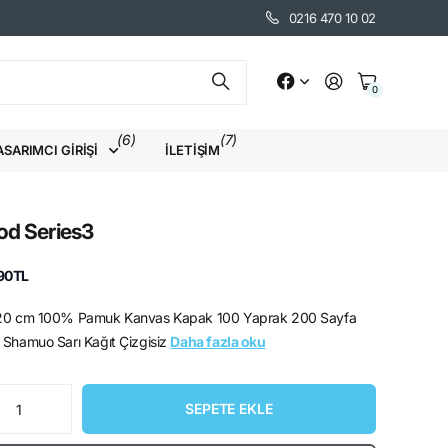
0216 470 10 02
0
(6)
(7)
ASARIMCI GIRIŞI
İLETIŞIM
d Series3
90TL
 20 cm 100% Pamuk Kanvas Kapak 100 Yaprak 200 Sayfa
 Shamuo Sarı Kağıt Çizgisiz
Daha fazla oku
SEPETE EKLE