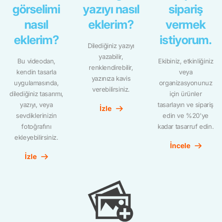
görselimi
yazıyı nasıl
sipariş
nasıl
eklerim?
vermek
eklerim?
istiyorum.
Dilediğiniz yazıyı
yazabilir,
Bu videodan,
Ekibiniz, etkinliğiniz
renklendirebilir,
kendin tasarla
veya
yazınıza kavis
uygulamasında,
organizasyonunuz
verebilirsiniz.
dilediğiniz tasarımı,
için ürünler
yazıyı, veya
tasarlayın ve sipariş
İzle
sevdiklerinizin
edin ve %20'ye
fotoğrafını
kadar tasarruf edin.
ekleyebilirsiniz.
İncele
İzle