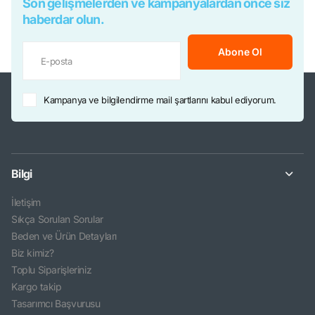
Son gelişmelerden ve kampanyalardan önce siz
haberdar olun.
Abone Ol
Kampanya ve bilgilendirme mail şartlarını kabul ediyorum.
Bilgi
İletişim
Sıkça Sorulan Sorular
Beden ve Ürün Detayları
Biz kimiz?
Toplu Siparişleriniz
Kargo takip
Tasarımcı Başvurusu