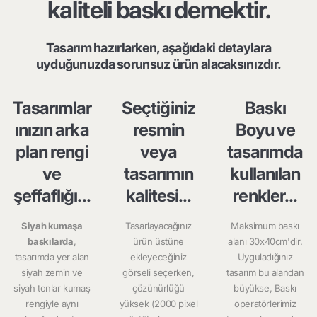
kaliteli baskı demektir.
Tasarım hazırlarken, aşağıdaki detaylara
uyduğunuzda sorunsuz ürün alacaksınızdır.
Tasarımlar
Seçtiğiniz
Baskı
ınızın arka
resmin
Boyu ve
plan rengi
veya
tasarımda
ve
tasarımın
kullanılan
şeffaflığı...
kalitesi...
renkler...
Siyah kumaşa
Tasarlayacağınız
Maksimum baskı
baskılarda
,
ürün üstüne
alanı 30x40cm'dir.
tasarımda yer alan
ekleyeceğiniz
Uyguladığınız
siyah zemin ve
görseli seçerken,
tasarım bu alandan
siyah tonlar kumaş
çözünürlüğü
büyükse, Baskı
rengiyle aynı
yüksek (2000 pixel
operatörlerimiz