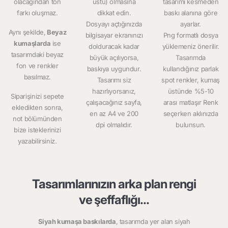
olacağından ton
üstü) olmasına
tasarımı kesmeden
farkı oluşmaz.
dikkat edin.
baskı alanına göre
Dosyayı açtığınızda
ayarlar.
Aynı şekilde,
Beyaz
bilgisayar ekranınızı
Png formatlı dosya
kumaşlarda
ise
dolduracak kadar
yüklemeniz önerilir.
tasarımdaki beyaz
büyük açılıyorsa,
Tasarımda
fon ve renkler
baskıya uygundur.
kullandığınız parlak
basılmaz.
Tasarımı siz
spot renkler, kumaş
hazırlıyorsanız,
üstünde %5-10
Siparişinizi sepete
çalışacağınız sayfa,
arası matlaşır Renk
ekledikten sonra,
en az A4 ve 200
seçerken aklınızda
not bölümünden
dpi olmalıdır.
bulunsun.
bize isteklerinizi
yazabilirsiniz.
Tasarımlarınızın arka plan rengi
ve şeffaflığı...
Siyah kumaşa baskılarda
, tasarımda yer alan siyah