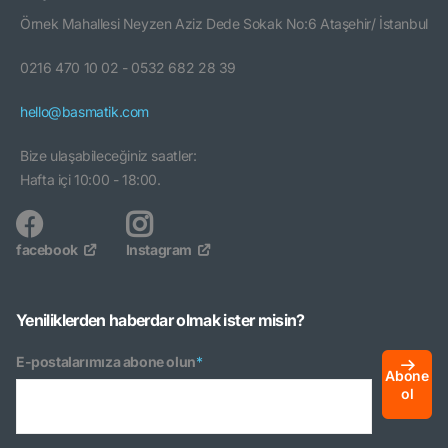
Örnek Mahallesi Neyzen Aziz Dede Sokak No:6 Ataşehir/ İstanbul
0216 470 10 02 - 0532 682 28 39
hello@basmatik.com
Bize ulaşabileceğiniz saatler:
Hafta içi 10:00 - 18:00.
facebook
Instagram
Yeniliklerden haberdar olmak ister misin?
E-postalarımıza abone olun
*
Abone
ol