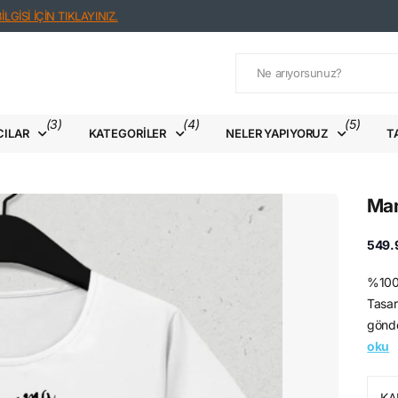
LGİSİ İÇİN TIKLAYINIZ.
(3)
(4)
(5)
CILAR
KATEGORILER
NELER YAPIYORUZ
T
Mam
549.
%100 
Tasar
gönde
oku
KA