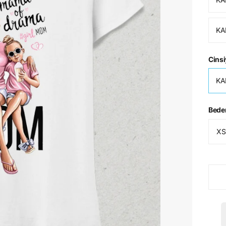
KA
Cinsi
KA
Bede
XS