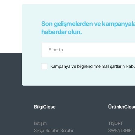
Son gelişmelerden ve kampanyala
haberdar olun.
Kampanya ve bilgilendirme mail şartlarını kab
Bilgi
Close
Ürünler
Clos
İletişim
TİŞÖRT
Sıkça Sorulan Sorular
SWEATSHIRT