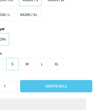
DIN / L
KADIN / XL
yet
DIN
n
S
M
L
XL
SEPETE EKLE