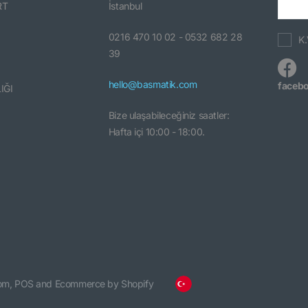
RT
İstanbul
0216 470 10 02 - 0532 682 28
K.
39
hello@basmatik.com
faceb
IĞI
Bize ulaşabileceğiniz saatler:
Hafta içi 10:00 - 18:00.
om,
POS
and
Ecommerce by Shopify