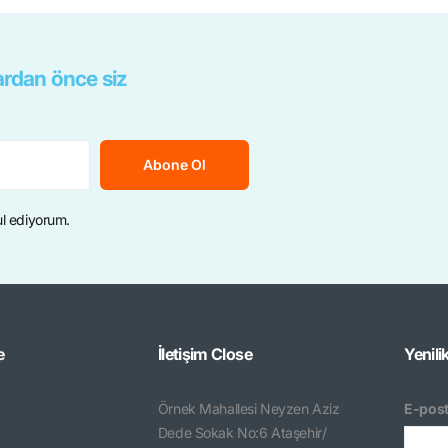
rdan önce siz
Abone Ol
ul ediyorum.
e
İletişim
Close
Yenili
Örnek Mahallesi Neyzen Aziz
E-post
Dede Sokak No:6 Ataşehir/