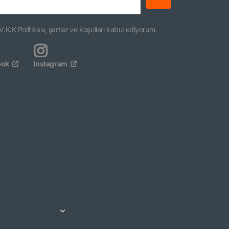
V.K.K Politikası, şartlar ve koşulları kabul ediyorum.
ook
Instagram