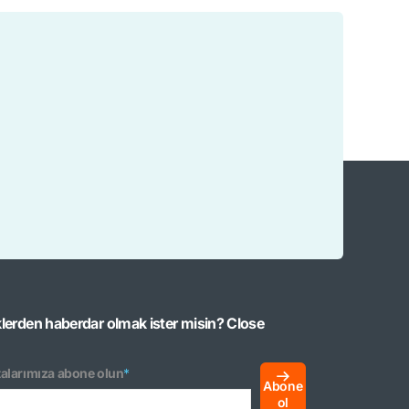
klerden haberdar olmak ister misin?
Close
alarımıza abone olun
*
Abone
ol