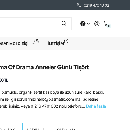
0216 470 10 02
0
(6)
(7)
ASARIMCI GIRIŞI
İLETIŞIM
a Of Drama Anneler Günü Tişört
90TL
pamuklu, organik sertifikalı boya ile uzun süre kalıcı baskı.
ım ile ilgili sorularınızı hello@basmatik.com mail adresine
rebilirsiniz. veya 0 216 4701002 nolu telefonu...
Daha fazla
DIN / XS
KADIN / S
KADIN / M