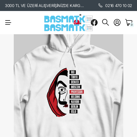
3000 TL VE ÜZERİ ALIŞVERİŞİNİZDE KARGO BEDAVA. /
KARGO BİLGİSİ İÇİ
0216 470 10 02
0