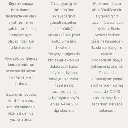
Siyah kumaşa
Tasarlayacağınız
Maksimum baskı
baskılarda
,
ürün üstüne
alanı 30x40cm'dir.
tasarımda yer alan
ekleyeceğiniz
Uyguladığınız
siyah zemin ve
görseli seçerken,
tasarım bu alandan
siyah tonlar kumaş
çözünürlüğü
büyükse, Baskı
rengiyle aynı
yüksek (2000 pixel
operatörlerimiz
olacağından ton
üstü) olmasına
tasarımı kesmeden
farkı oluşmaz.
dikkat edin.
baskı alanına göre
Dosyayı açtığınızda
ayarlar.
Aynı şekilde,
Beyaz
bilgisayar ekranınızı
Png formatlı dosya
kumaşlarda
ise
dolduracak kadar
yüklemeniz önerilir.
tasarımdaki beyaz
büyük açılıyorsa,
Tasarımda
fon ve renkler
baskıya uygundur.
kullandığınız parlak
basılmaz.
Tasarımı siz
spot renkler, kumaş
hazırlıyorsanız,
üstünde %5-10
Siparişinizi sepete
çalışacağınız sayfa,
arası matlaşır Renk
ekledikten sonra,
en az A4 ve 200
seçerken aklınızda
not bölümünden
dpi olmalıdır.
bulunsun.
bize isteklerinizi
yazabilirsiniz.