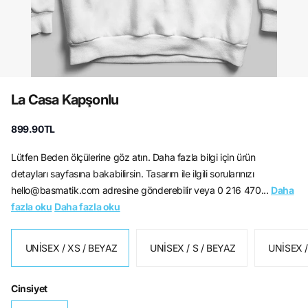
La Casa Kapşonlu
899.90TL
Lütfen Beden ölçülerine göz atın. Daha fazla bilgi için ürün
detayları sayfasına bakabilirsin. Tasarım ile ilgili sorularınızı
hello@basmatik.com adresine gönderebilir veya 0 216 470...
Daha
fazla oku
Daha fazla oku
UNİSEX / XS / BEYAZ
UNİSEX / S / BEYAZ
UNİSEX /
Cinsiyet