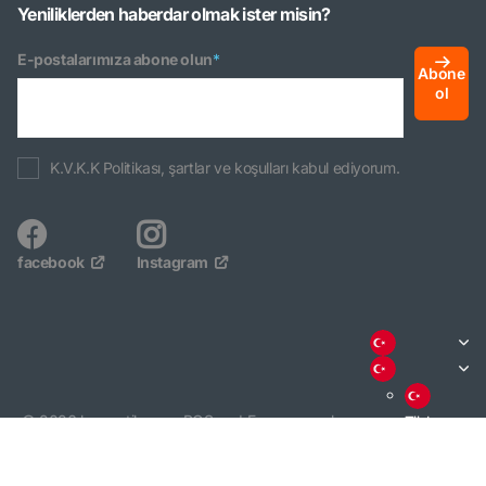
Yeniliklerden haberdar olmak ister misin?
E-postalarımıza abone olun
*
Abone
ol
K.V.K.K Politikası, şartlar ve koşulları kabul ediyorum.
facebook
Instagram
©
2026
basmatik.com,
POS
and
Ecommerce by
Türkçe
Shopify