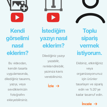
Kendi
İstediğim
Toplu
görselimi
yazıyı nasıl
sipariş
nasıl
eklerim?
vermek
eklerim?
istiyorum.
Dilediğiniz yazıyı
yazabilir,
Bu videodan,
Ekibiniz, etkinliğiniz
renklendirebilir,
kendin tasarla
veya
yazınıza kavis
uygulamasında,
organizasyonunuz
verebilirsiniz.
dilediğiniz tasarımı,
için ürünler
yazıyı, veya
tasarlayın ve sipariş
İzle
sevdiklerinizin
edin ve %20'ye
fotoğrafını
kadar tasarruf edin.
ekleyebilirsiniz.
İncele