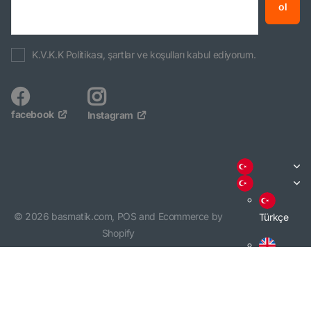
ol
K.V.K.K Politikası, şartlar ve koşulları kabul ediyorum.
facebook
Instagram
©
2026
basmatik.com,
POS
and
Ecommerce by
Türkçe
Shopify
English