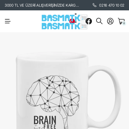
3000 TL VE ÜZERİ ALIŞVERİŞİNİZDE KARGO BEDAVA. /
KARGO BİLGİSİ İÇİ
0216 470 10 02
0