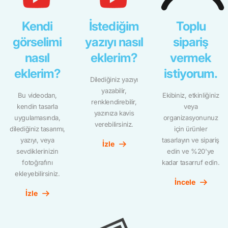
Kendi
İstediğim
Toplu
görselimi
yazıyı nasıl
sipariş
nasıl
eklerim?
vermek
eklerim?
istiyorum.
Dilediğiniz yazıyı
yazabilir,
Bu videodan,
Ekibiniz, etkinliğiniz
renklendirebilir,
kendin tasarla
veya
yazınıza kavis
uygulamasında,
organizasyonunuz
verebilirsiniz.
dilediğiniz tasarımı,
için ürünler
yazıyı, veya
tasarlayın ve sipariş
İzle
sevdiklerinizin
edin ve %20'ye
fotoğrafını
kadar tasarruf edin.
ekleyebilirsiniz.
İncele
İzle