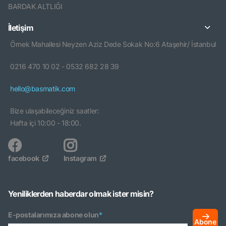
BARDAK ALTLIĞI
İletişim
Örnek Mahallesi Neyzen Aziz Dede Sokak No:6 Ataşehir/ İstanbul
0216 470 10 02 - 0532 682 28 39
hello@basmatik.com
Bize ulaşabileceğiniz saatler:
Hafta içi 10:00 - 18:00.
facebook
Instagram
Yeniliklerden haberdar olmak ister misin?
E-postalarımıza abone olun
*
Abone