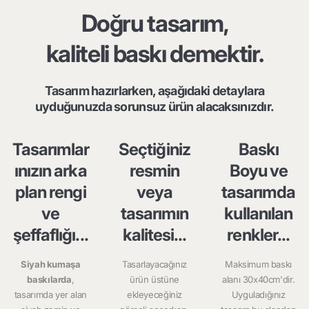
Doğru tasarım,
kaliteli baskı demektir.
Tasarım hazırlarken, aşağıdaki detaylara
uyduğunuzda sorunsuz ürün alacaksınızdır.
Tasarımlar
Seçtiğiniz
Baskı
ınızın arka
resmin
Boyu ve
plan rengi
veya
tasarımda
ve
tasarımın
kullanılan
şeffaflığı...
kalitesi...
renkler...
Siyah kumaşa
Tasarlayacağınız
Maksimum baskı
baskılarda
,
ürün üstüne
alanı 30x40cm'dir.
tasarımda yer alan
ekleyeceğiniz
Uyguladığınız