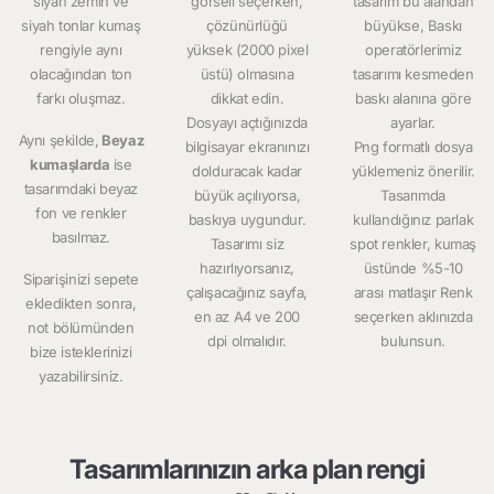
siyah zemin ve
görseli seçerken,
tasarım bu alandan
siyah tonlar kumaş
çözünürlüğü
büyükse, Baskı
rengiyle aynı
yüksek (2000 pixel
operatörlerimiz
olacağından ton
üstü) olmasına
tasarımı kesmeden
farkı oluşmaz.
dikkat edin.
baskı alanına göre
Dosyayı açtığınızda
ayarlar.
Aynı şekilde,
Beyaz
bilgisayar ekranınızı
Png formatlı dosya
kumaşlarda
ise
dolduracak kadar
yüklemeniz önerilir.
tasarımdaki beyaz
büyük açılıyorsa,
Tasarımda
fon ve renkler
baskıya uygundur.
kullandığınız parlak
basılmaz.
Tasarımı siz
spot renkler, kumaş
hazırlıyorsanız,
üstünde %5-10
Siparişinizi sepete
çalışacağınız sayfa,
arası matlaşır Renk
ekledikten sonra,
en az A4 ve 200
seçerken aklınızda
not bölümünden
dpi olmalıdır.
bulunsun.
bize isteklerinizi
yazabilirsiniz.
Tasarımlarınızın arka plan rengi