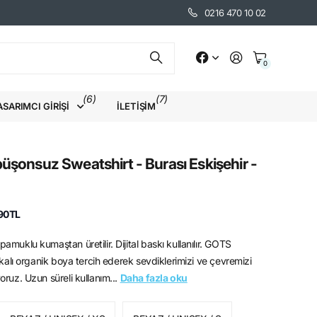
0216 470 10 02
0
(6)
(7)
ASARIMCI GIRIŞI
İLETIŞIM
üşonsuz Sweatshirt - Burası Eskişehir -
90TL
amuklu kumaştan üretilir. Dijital baskı kullanılır. GOTS
fikalı organik boya tercih ederek sevdiklerimizi ve çevremizi
oruz. Uzun süreli kullanım...
Daha fazla oku