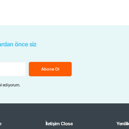
rdan önce siz
Abone Ol
ul ediyorum.
e
İletişim
Close
Yenili