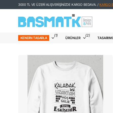
3000 TL VE ÜZERİ ALIŞVERİŞİNİZDE KARGO BEDAVA. /
KARGO Bİ
(1)
(2)
ÜRÜNLER
TASARIM
KENDIN TASARLA