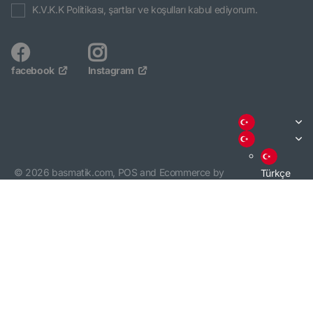
K.V.K.K Politikası, şartlar ve koşulları kabul ediyorum.
facebook
Instagram
©
2026
basmatik.com,
POS
and
Ecommerce by
Türkçe
Shopify
English