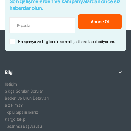
Son gelişmelerden ve kampanyalardan önce siz
haberdar olun.
Abone Ol
Kampanya ve bilgilendirme mail şartlarını kabul ediyorum.
Bilgi
İletişim
Sıkça Sorulan Sorular
Beden ve Ürün Detayları
Biz kimiz?
Toplu Siparişleriniz
Kargo takip
Tasarımcı Başvurusu