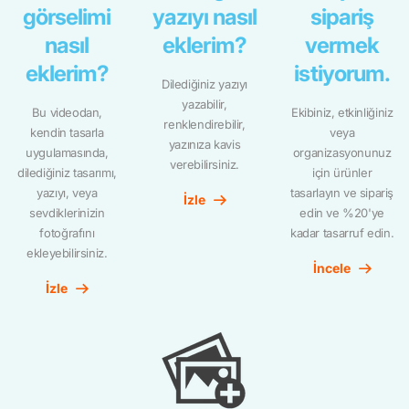
görselimi
yazıyı nasıl
sipariş
nasıl
eklerim?
vermek
eklerim?
istiyorum.
Dilediğiniz yazıyı
yazabilir,
Bu videodan,
Ekibiniz, etkinliğiniz
renklendirebilir,
kendin tasarla
veya
yazınıza kavis
uygulamasında,
organizasyonunuz
verebilirsiniz.
dilediğiniz tasarımı,
için ürünler
yazıyı, veya
tasarlayın ve sipariş
İzle
sevdiklerinizin
edin ve %20'ye
fotoğrafını
kadar tasarruf edin.
ekleyebilirsiniz.
İncele
İzle