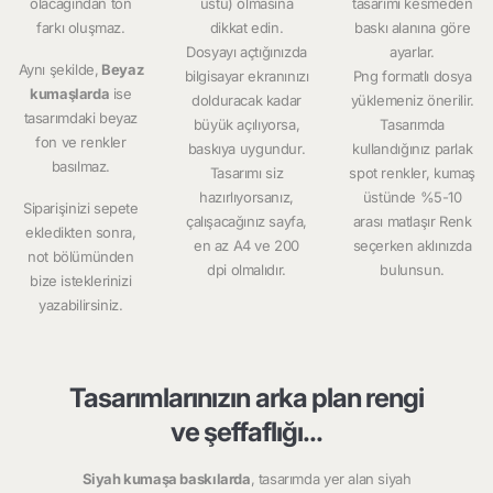
olacağından ton
üstü) olmasına
tasarımı kesmeden
farkı oluşmaz.
dikkat edin.
baskı alanına göre
Dosyayı açtığınızda
ayarlar.
Aynı şekilde,
Beyaz
bilgisayar ekranınızı
Png formatlı dosya
kumaşlarda
ise
dolduracak kadar
yüklemeniz önerilir.
tasarımdaki beyaz
büyük açılıyorsa,
Tasarımda
fon ve renkler
baskıya uygundur.
kullandığınız parlak
basılmaz.
Tasarımı siz
spot renkler, kumaş
hazırlıyorsanız,
üstünde %5-10
Siparişinizi sepete
çalışacağınız sayfa,
arası matlaşır Renk
ekledikten sonra,
en az A4 ve 200
seçerken aklınızda
not bölümünden
dpi olmalıdır.
bulunsun.
bize isteklerinizi
yazabilirsiniz.
Tasarımlarınızın arka plan rengi
ve şeffaflığı...
Siyah kumaşa baskılarda
, tasarımda yer alan siyah