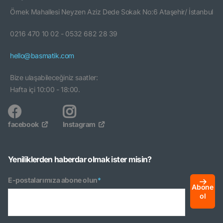
Örnek Mahallesi Neyzen Aziz Dede Sokak No:6 Ataşehir/ İstanbul
0216 470 10 02 - 0532 682 28 39
hello@basmatik.com
Bize ulaşabileceğiniz saatler:
Hafta içi 10:00 - 18:00.
facebook
Instagram
Yeniliklerden haberdar olmak ister misin?
E-postalarımıza abone olun
*
Abone
ol