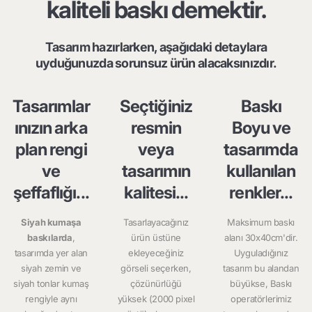
kaliteli baskı demektir.
Tasarım hazırlarken, aşağıdaki detaylara
uyduğunuzda sorunsuz ürün alacaksınızdır.
Tasarımlar
Seçtiğiniz
Baskı
ınızın arka
resmin
Boyu ve
plan rengi
veya
tasarımda
ve
tasarımın
kullanılan
şeffaflığı...
kalitesi...
renkler...
Siyah kumaşa
Tasarlayacağınız
Maksimum baskı
baskılarda
,
ürün üstüne
alanı 30x40cm'dir.
tasarımda yer alan
ekleyeceğiniz
Uyguladığınız
siyah zemin ve
görseli seçerken,
tasarım bu alandan
siyah tonlar kumaş
çözünürlüğü
büyükse, Baskı
rengiyle aynı
yüksek (2000 pixel
operatörlerimiz