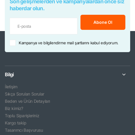
Son gelişmelerden ve kampanyalardan önce siz
haberdar olun.
Abone Ol
Kampanya ve bilgilendirme mail şartlarını kabul ediyorum.
Bilgi
İletişim
Sıkça Sorulan Sorular
Beden ve Ürün Detayları
Biz kimiz?
Toplu Siparişleriniz
Kargo takip
Tasarımcı Başvurusu