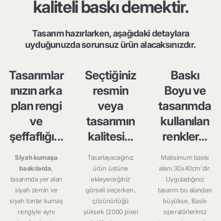
kaliteli baskı demektir.
Tasarım hazırlarken, aşağıdaki detaylara
uyduğunuzda sorunsuz ürün alacaksınızdır.
Tasarımlar
Seçtiğiniz
Baskı
ınızın arka
resmin
Boyu ve
plan rengi
veya
tasarımda
ve
tasarımın
kullanılan
şeffaflığı...
kalitesi...
renkler...
Siyah kumaşa
Tasarlayacağınız
Maksimum baskı
baskılarda
,
ürün üstüne
alanı 30x40cm'dir.
tasarımda yer alan
ekleyeceğiniz
Uyguladığınız
siyah zemin ve
görseli seçerken,
tasarım bu alandan
siyah tonlar kumaş
çözünürlüğü
büyükse, Baskı
rengiyle aynı
yüksek (2000 pixel
operatörlerimiz