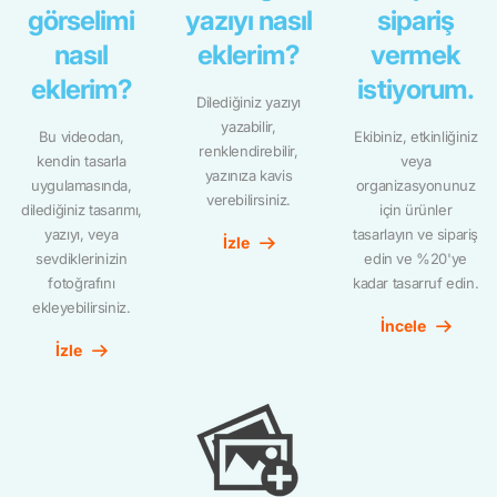
görselimi
yazıyı nasıl
sipariş
nasıl
eklerim?
vermek
eklerim?
istiyorum.
Dilediğiniz yazıyı
yazabilir,
Bu videodan,
Ekibiniz, etkinliğiniz
renklendirebilir,
kendin tasarla
veya
yazınıza kavis
uygulamasında,
organizasyonunuz
verebilirsiniz.
dilediğiniz tasarımı,
için ürünler
yazıyı, veya
tasarlayın ve sipariş
İzle
sevdiklerinizin
edin ve %20'ye
fotoğrafını
kadar tasarruf edin.
ekleyebilirsiniz.
İncele
İzle