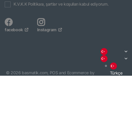
K.V.K.K Politikası, şartlar ve koşulları kabul ediyorum.
facebook
Instagram
©
2026
basmatik.com,
POS
and
Ecommerce by
Türkçe
Shopify
English