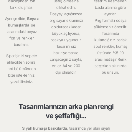
olacağından ton
üstü) olmasına
tasarımı kesmeden
farkı oluşmaz.
dikkat edin.
baskı alanına göre
Dosyayı açtığınızda
ayarlar.
Aynı şekilde,
Beyaz
bilgisayar ekranınızı
Png formatlı dosya
kumaşlarda
ise
dolduracak kadar
yüklemeniz önerilir.
tasarımdaki beyaz
büyük açılıyorsa,
Tasarımda
fon ve renkler
baskıya uygundur.
kullandığınız parlak
basılmaz.
Tasarımı siz
spot renkler, kumaş
hazırlıyorsanız,
üstünde %5-10
Siparişinizi sepete
çalışacağınız sayfa,
arası matlaşır Renk
ekledikten sonra,
en az A4 ve 200
seçerken aklınızda
not bölümünden
dpi olmalıdır.
bulunsun.
bize isteklerinizi
yazabilirsiniz.
Tasarımlarınızın arka plan rengi
ve şeffaflığı...
Siyah kumaşa baskılarda
, tasarımda yer alan siyah