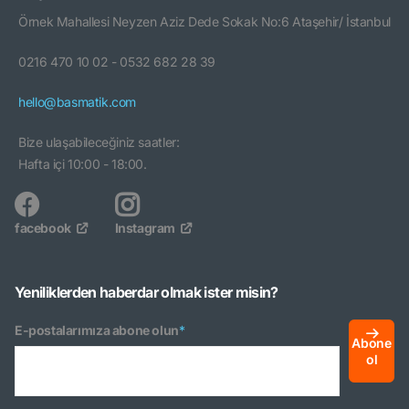
Örnek Mahallesi Neyzen Aziz Dede Sokak No:6 Ataşehir/ İstanbul
0216 470 10 02 - 0532 682 28 39
hello@basmatik.com
Bize ulaşabileceğiniz saatler:
Hafta içi 10:00 - 18:00.
facebook
Instagram
Yeniliklerden haberdar olmak ister misin?
E-postalarımıza abone olun
*
Abone
ol