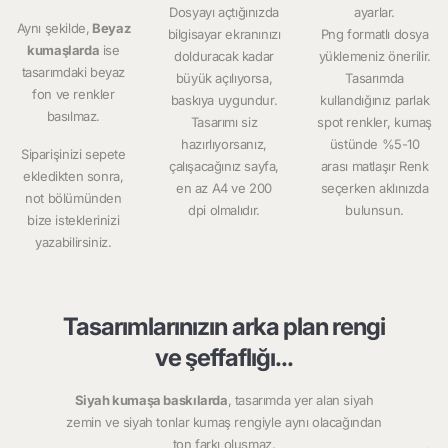
Dosyayı açtığınızda
ayarlar.
Aynı şekilde,
Beyaz
bilgisayar ekranınızı
Png formatlı dosya
kumaşlarda
ise
dolduracak kadar
yüklemeniz önerilir.
tasarımdaki beyaz
büyük açılıyorsa,
Tasarımda
fon ve renkler
baskıya uygundur.
kullandığınız parlak
basılmaz.
Tasarımı siz
spot renkler, kumaş
hazırlıyorsanız,
üstünde %5-10
Siparişinizi sepete
çalışacağınız sayfa,
arası matlaşır Renk
ekledikten sonra,
en az A4 ve 200
seçerken aklınızda
not bölümünden
dpi olmalıdır.
bulunsun.
bize isteklerinizi
yazabilirsiniz.
Tasarımlarınızın arka plan rengi
ve şeffaflığı...
Siyah kumaşa baskılarda
, tasarımda yer alan siyah
zemin ve siyah tonlar kumaş rengiyle aynı olacağından
ton farkı oluşmaz.