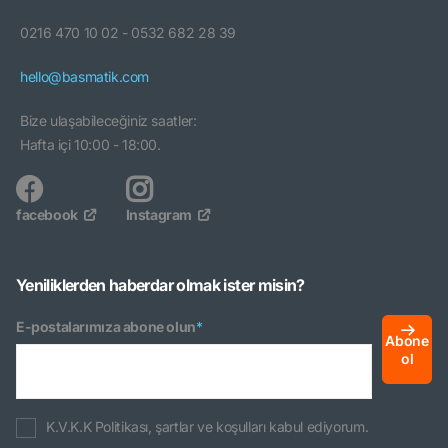
0216 470 10 02 - 0532 682 28 39
hello@basmatik.com
Bize ulaşabileceğiniz saatler:
Hafta içi 10:00 - 18:00.
facebook
Instagram
Yeniliklerden haberdar olmak ister misin?
E-postalarımıza abone olun
*
Abone
ol
K.V.K.K Politikası, şartlar ve koşulları kabul ediyorum.