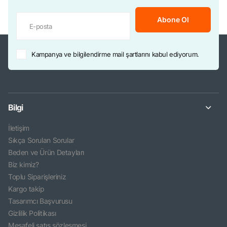
Abone Ol
Kampanya ve bilgilendirme mail şartlarını kabul ediyorum.
Bilgi
İletişim
Sıkça Sorulan Sorular
Beden ve Ürün Detayları
Biz kimiz?
Toplu Siparişleriniz
Kargo takip
Tasarımcı Başvurusu
Gizlilik Politikası
Mesafeli satış sözleşmesi