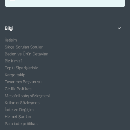
Bilgi
İletişim
Sıkça Sorulan Sorular
Beden ve Ürün Detayları
Biz kimiz?
Toplu Siparişleriniz
Kargo takip
Tasarımcı Başvurusu
Gizlilik Politikası
Mesafeli satış sözleşmesi
Kullanıcı Sözleşmesi
İade ve Değişim
Hizmet Şartları
Para iade politikası