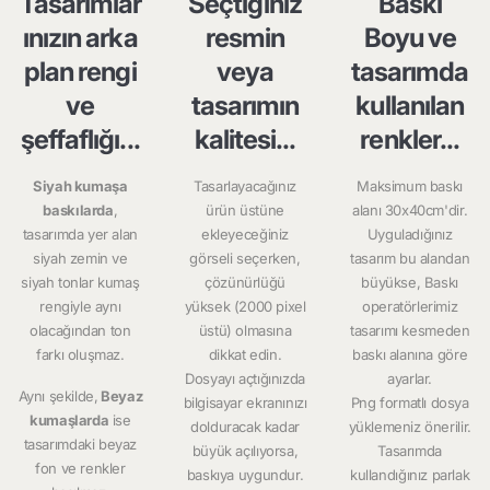
Tasarımlar
Seçtiğiniz
Baskı
ınızın arka
resmin
Boyu ve
plan rengi
veya
tasarımda
ve
tasarımın
kullanılan
şeffaflığı...
kalitesi...
renkler...
Siyah kumaşa
Tasarlayacağınız
Maksimum baskı
baskılarda
,
ürün üstüne
alanı 30x40cm'dir.
tasarımda yer alan
ekleyeceğiniz
Uyguladığınız
siyah zemin ve
görseli seçerken,
tasarım bu alandan
siyah tonlar kumaş
çözünürlüğü
büyükse, Baskı
rengiyle aynı
yüksek (2000 pixel
operatörlerimiz
olacağından ton
üstü) olmasına
tasarımı kesmeden
farkı oluşmaz.
dikkat edin.
baskı alanına göre
Dosyayı açtığınızda
ayarlar.
Aynı şekilde,
Beyaz
bilgisayar ekranınızı
Png formatlı dosya
kumaşlarda
ise
dolduracak kadar
yüklemeniz önerilir.
tasarımdaki beyaz
büyük açılıyorsa,
Tasarımda
fon ve renkler
baskıya uygundur.
kullandığınız parlak