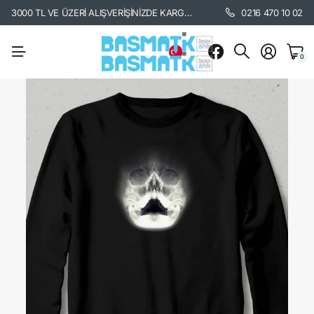
3000 TL VE ÜZERİ ALIŞVERİŞİNİZDE KARGO BEDAVA. /
KARGO BİLGİSİ İÇİ
0216 470 10 02
0