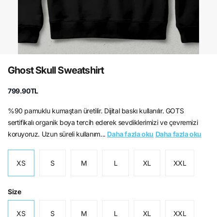
Ghost Skull Sweatshirt
799.90TL
%90 pamuklu kumaştan üretilir. Dijital baskı kullanılır. GOTS
sertifikalı organik boya tercih ederek sevdiklerimizi ve çevremizi
koruyoruz. Uzun süreli kullanım...
Daha fazla oku
Daha fazla oku
XS
S
M
L
XL
XXL
Size
XS
S
M
L
XL
XXL