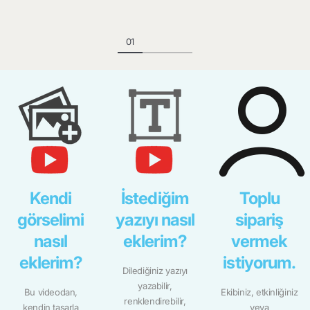
Kendi
İstediğim
Toplu
görselimi
yazıyı nasıl
sipariş
nasıl
eklerim?
vermek
eklerim?
istiyorum.
Dilediğiniz yazıyı
yazabilir,
Bu videodan,
Ekibiniz, etkinliğiniz
renklendirebilir,
kendin tasarla
veya