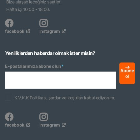
Bize ulaşabileceğiniz saatler:
Hafta içi 10:00 - 18:00.
facebook
Instagram
Yeniliklerden haberdar olmak ister misin?
E-postalarımıza abone olun
*
Abone
ol
K.V.K.K Politikası, şartlar ve koşulları kabul ediyorum.
facebook
Instagram