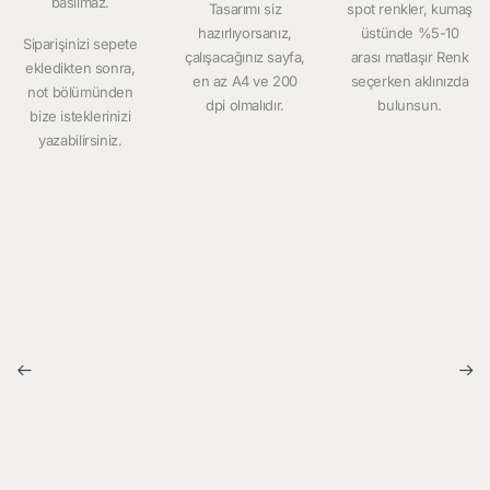
basılmaz.
Tasarımı siz
spot renkler, kumaş
hazırlıyorsanız,
üstünde %5-10
Siparişinizi sepete
çalışacağınız sayfa,
arası matlaşır Renk
ekledikten sonra,
en az A4 ve 200
seçerken aklınızda
not bölümünden
dpi olmalıdır.
bulunsun.
bize isteklerinizi
yazabilirsiniz.