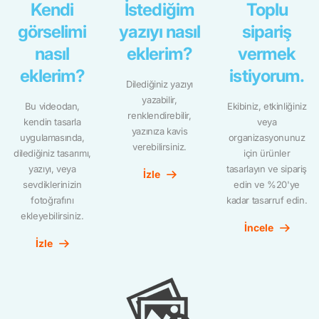
Kendi
İstediğim
Toplu
görselimi
yazıyı nasıl
sipariş
nasıl
eklerim?
vermek
eklerim?
istiyorum.
Dilediğiniz yazıyı
yazabilir,
Bu videodan,
Ekibiniz, etkinliğiniz
renklendirebilir,
kendin tasarla
veya
yazınıza kavis
uygulamasında,
organizasyonunuz
verebilirsiniz.
dilediğiniz tasarımı,
için ürünler
yazıyı, veya
tasarlayın ve sipariş
İzle
sevdiklerinizin
edin ve %20'ye
fotoğrafını
kadar tasarruf edin.
ekleyebilirsiniz.
İncele
İzle