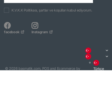
K.V.K.K Politikası, şartlar ve koşulları kabul ediyorum.
facebook
Instagram
©
2026
basmatik.com,
POS
and
Ecommerce by
Türkçe
Shopify
English