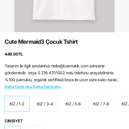
Cute Mermaid3 Çocuk Tshirt
449.90TL
Tasarım ile ilgili sorularınızı hello@basmatik.com adresine
gönderebilir veya 0 216 4701002 nolu telefonu arayabilirsiniz.
%100 pamuklu, organik sertifikalı boya ile uzun süre kalıcı baskı.
Daha fazla oku
Daha fazla oku
KIZ / 1-2
KIZ / 3-4
KIZ / 5-6
KIZ / 7-8
KIZ 
CINSIYET