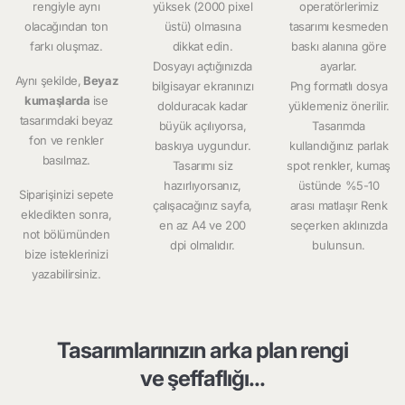
rengiyle aynı
yüksek (2000 pixel
operatörlerimiz
olacağından ton
üstü) olmasına
tasarımı kesmeden
farkı oluşmaz.
dikkat edin.
baskı alanına göre
Dosyayı açtığınızda
ayarlar.
Aynı şekilde,
Beyaz
bilgisayar ekranınızı
Png formatlı dosya
kumaşlarda
ise
dolduracak kadar
yüklemeniz önerilir.
tasarımdaki beyaz
büyük açılıyorsa,
Tasarımda
fon ve renkler
baskıya uygundur.
kullandığınız parlak
basılmaz.
Tasarımı siz
spot renkler, kumaş
hazırlıyorsanız,
üstünde %5-10
Siparişinizi sepete
çalışacağınız sayfa,
arası matlaşır Renk
ekledikten sonra,
en az A4 ve 200
seçerken aklınızda
not bölümünden
dpi olmalıdır.
bulunsun.
bize isteklerinizi
yazabilirsiniz.
Tasarımlarınızın arka plan rengi
ve şeffaflığı...