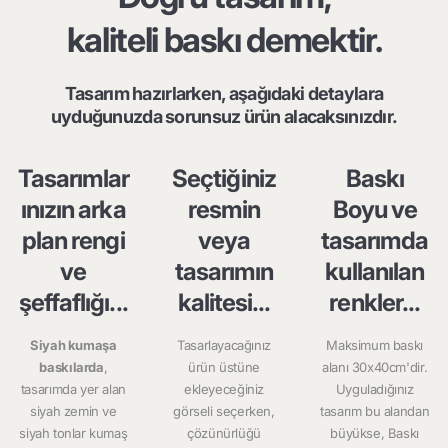
kaliteli baskı demektir.
Tasarım hazırlarken, aşağıdaki detaylara
uyduğunuzda sorunsuz ürün alacaksınızdır.
Tasarımlar
Seçtiğiniz
Baskı
ınızın arka
resmin
Boyu ve
plan rengi
veya
tasarımda
ve
tasarımın
kullanılan
şeffaflığı...
kalitesi...
renkler...
Siyah kumaşa
Tasarlayacağınız
Maksimum baskı
baskılarda
,
ürün üstüne
alanı 30x40cm'dir.
tasarımda yer alan
ekleyeceğiniz
Uyguladığınız
siyah zemin ve
görseli seçerken,
tasarım bu alandan
siyah tonlar kumaş
çözünürlüğü
büyükse, Baskı