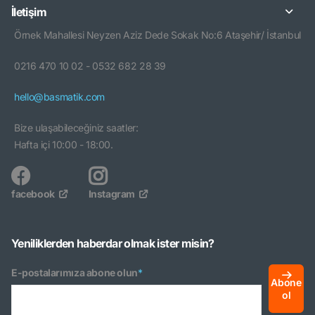
İletişim
Örnek Mahallesi Neyzen Aziz Dede Sokak No:6 Ataşehir/ İstanbul
0216 470 10 02 - 0532 682 28 39
hello@basmatik.com
Bize ulaşabileceğiniz saatler:
Hafta içi 10:00 - 18:00.
facebook
Instagram
Yeniliklerden haberdar olmak ister misin?
E-postalarımıza abone olun
*
Abone
ol