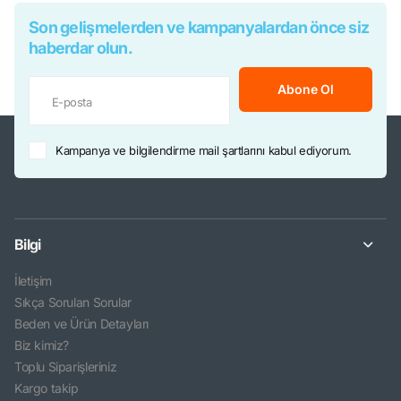
Son gelişmelerden ve kampanyalardan önce siz
haberdar olun.
Abone Ol
Kampanya ve bilgilendirme mail şartlarını kabul ediyorum.
Bilgi
İletişim
Sıkça Sorulan Sorular
Beden ve Ürün Detayları
Biz kimiz?
Toplu Siparişleriniz
Kargo takip