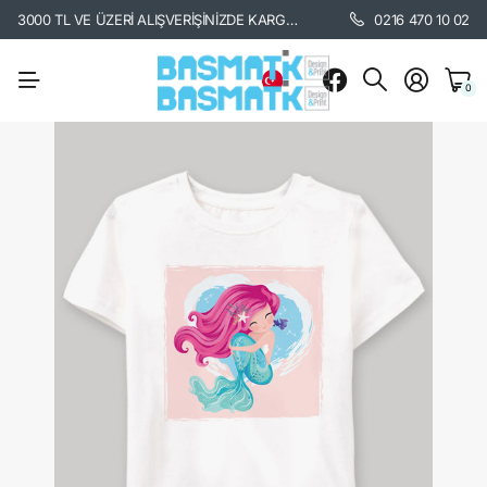
3000 TL VE ÜZERİ ALIŞVERİŞİNİZDE KARGO BEDAVA. /
KARGO BİLGİSİ İÇİ
0216 470 10 02
0