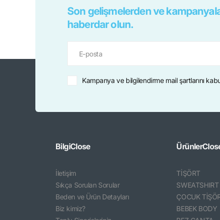
Son gelişmelerden ve kampanyala
haberdar olun.
Kampanya ve bilgilendirme mail şartlarını kab
Bilgi
Close
Ürünler
Clos
İletişim
TİŞÖRT
Sıkça Sorulan Sorular
SWEATSHIRT
Beden ve Ürün Detayları
ÇOCUK TİŞÖ
Biz kimiz?
BEBEK BODY