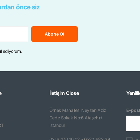
rdan önce siz
Abone Ol
ul ediyorum.
e
İletişim
Close
Yenili
Örnek Mahallesi Neyzen Aziz
E-post
Dede Sokak No:6 Ataşehir/
RT
İstanbul
0216 470 10 02 - 0532 682 28