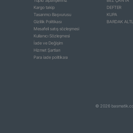
Toplu Siparişleriniz
BEZ ÇANTA
Kargo takip
DEFTER
Tasarımcı Başvurusu
KUPA
Gizlilik Politikası
BARDAK ALTL
Mesafeli satış sözleşmesi
Kullanıcı Sözleşmesi
İade ve Değişim
Hizmet Şartları
Para iade politikası
©
2026
basmatik.c