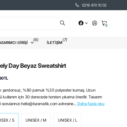
0216 470 10 02
0
(6)
(7)
ASARIMCI GIRIŞI
İLETIŞIM
ely Day Beyaz Sweatshirt
90TL
ik şardonsuz, %80 pamuk %20 polyester kumaş. Uzun
ü kullanım için 30 derecede tersten yıkama önerilir. Tasarım
gili sorularınızı hello@basmatik.com adresine...
Daha fazla oku
ISEX / S
UNISEX / M
UNISEX / L