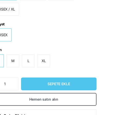
ISEX / XL
yet
ISEX
n
M
L
XL
SEPETE EKLE
Hemen satın alın