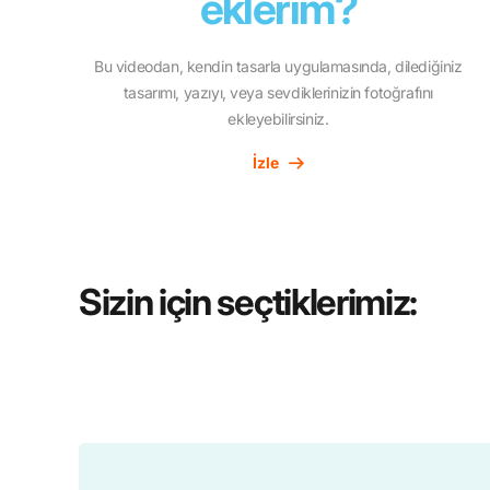
eklerim?
Bu videodan, kendin tasarla uygulamasında, dilediğiniz
tasarımı, yazıyı, veya sevdiklerinizin fotoğrafını
ekleyebilirsiniz.
İzle
Sizin için seçtiklerimiz: