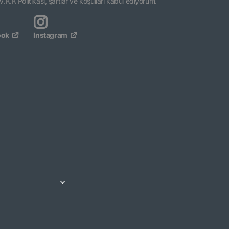
V.K.K Politikası, şartlar ve koşulları kabul ediyorum.
ook
Instagram