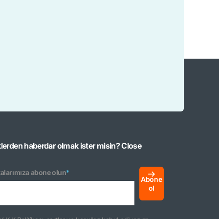
klerden haberdar olmak ister misin?
Close
alarımıza abone olun
*
Abone
ol