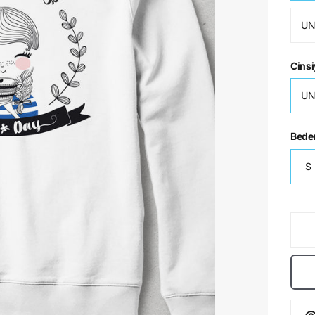
UN
Cinsi
UN
Bede
S