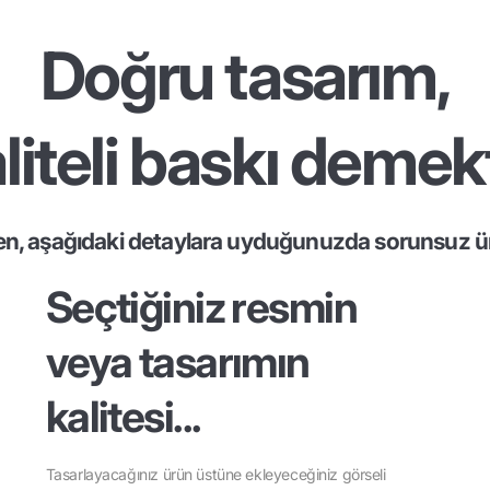
Doğru tasarım,
liteli baskı demekt
en, aşağıdaki detaylara uyduğunuzda sorunsuz ür
Seçtiğiniz resmin
veya tasarımın
kalitesi...
Tasarlayacağınız ürün üstüne ekleyeceğiniz görseli