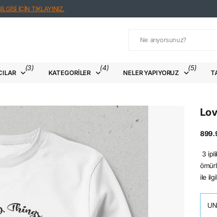
LGİSİ İÇİN TIKLAYINIZ.
(3)
(4)
(5)
CILAR
KATEGORILER
NELER YAPIYORUZ
T
Lov
899.
3 ipl
ömürl
ile il
UN