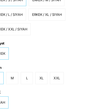
KEK / L / SIYAH
ERKEK / XL / SIYAH
KEK / XXL / SIYAH
yet
KEK
n
M
L
XL
XXL
K
YAH