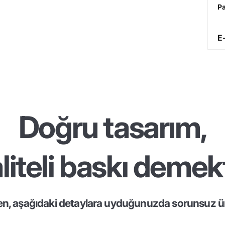
Pa
E
Doğru tasarım,
liteli baskı demekt
en, aşağıdaki detaylara uyduğunuzda sorunsuz ür