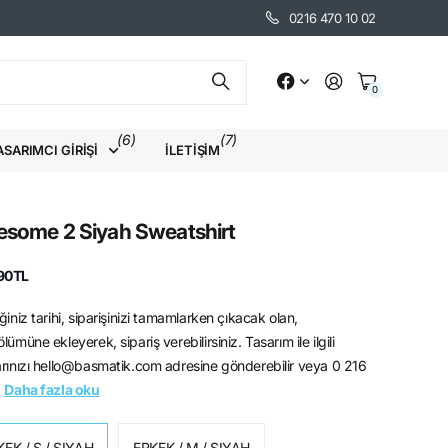
0216 470 10 02
0
(6)
(7)
ASARIMCI GIRIŞI
İLETIŞIM
some 2 Siyah Sweatshirt
90TL
ğiniz tarihi, siparişinizi tamamlarken çıkacak olan,
lümüne ekleyerek, sipariş verebilirsiniz. Tasarım ile ilgili
arınızı hello@basmatik.com adresine gönderebilir veya 0 216
.
Daha fazla oku
KEK / S / SIYAH
ERKEK / M / SIYAH