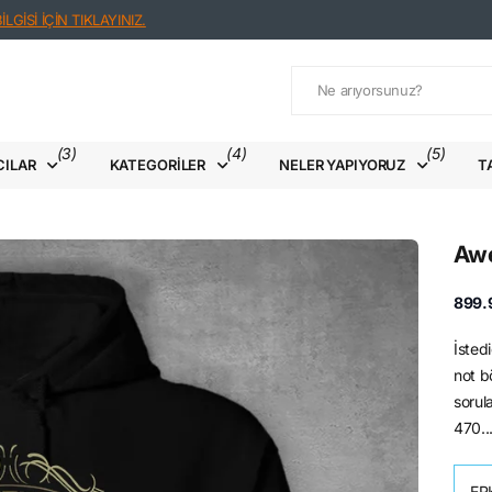
LGİSİ İÇİN TIKLAYINIZ.
(3)
(4)
(5)
CILAR
KATEGORILER
NELER YAPIYORUZ
T
Awe
899.
İstedi
not bö
sorul
470..
ER