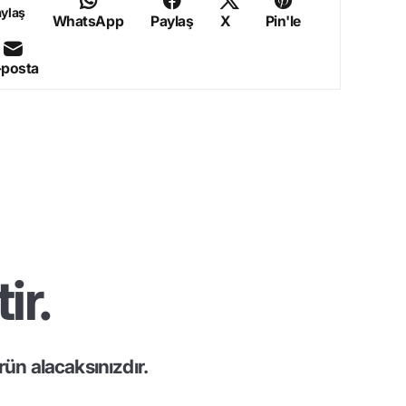
ylaş
WhatsApp
Paylaş
X
Pin'le
-posta
ir.
ün alacaksınızdır.