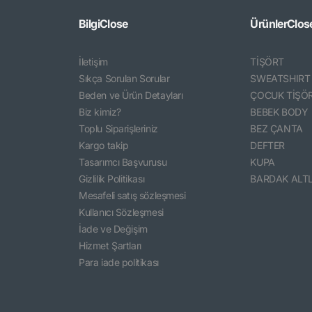
Bilgi
Close
Ürünler
Clos
İletişim
TİŞÖRT
Sıkça Sorulan Sorular
SWEATSHIRT
Beden ve Ürün Detayları
ÇOCUK TİŞÖ
Biz kimiz?
BEBEK BODY
Toplu Siparişleriniz
BEZ ÇANTA
Kargo takip
DEFTER
Tasarımcı Başvurusu
KUPA
Gizlilik Politikası
BARDAK ALTL
Mesafeli satış sözleşmesi
Kullanıcı Sözleşmesi
İade ve Değişim
Hizmet Şartları
Para iade politikası