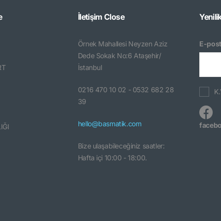
e
İletişim
Close
Yenili
Örnek Mahallesi Neyzen Aziz
E-post
Dede Sokak No:6 Ataşehir/
RT
İstanbul
0216 470 10 02 - 0532 682 28
K.
39
hello@basmatik.com
faceb
IĞI
Bize ulaşabileceğiniz saatler:
Hafta içi 10:00 - 18:00.