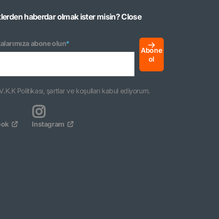
klerden haberdar olmak ister misin?
Close
alarımıza abone olun
*
Abone
ol
V.K.K Politikası, şartlar ve koşulları kabul ediyorum.
ook
Instagram