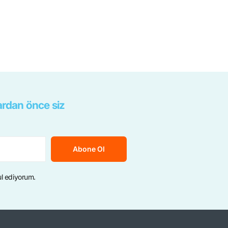
rdan önce siz
Abone Ol
ul ediyorum.