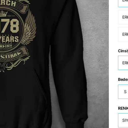
ER
ER
Cinsi
ER
Bede
S
REN
SI