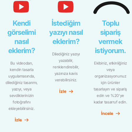
Kendi
İstediğim
Toplu
görselimi
yazıyı nasıl
sipariş
nasıl
eklerim?
vermek
eklerim?
istiyorum.
Dilediğiniz yazıyı
yazabilir,
Bu videodan,
Ekibiniz, etkinliğiniz
renklendirebilir,
kendin tasarla
veya
yazınıza kavis
uygulamasında,
organizasyonunuz
verebilirsiniz.
dilediğiniz tasarımı,
için ürünler
yazıyı, veya
tasarlayın ve sipariş
İzle
sevdiklerinizin
edin ve %20'ye
fotoğrafını
kadar tasarruf edin.
ekleyebilirsiniz.
İncele
İzle