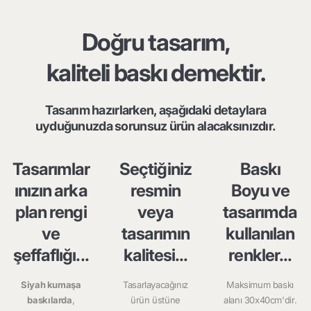
Doğru tasarım,
kaliteli baskı demektir.
Tasarım hazırlarken, aşağıdaki detaylara
uyduğunuzda sorunsuz ürün alacaksınızdır.
Tasarımlar
Seçtiğiniz
Baskı
ınızın arka
resmin
Boyu ve
plan rengi
veya
tasarımda
ve
tasarımın
kullanılan
şeffaflığı...
kalitesi...
renkler...
Siyah kumaşa
Tasarlayacağınız
Maksimum baskı
baskılarda
,
ürün üstüne
alanı 30x40cm'dir.