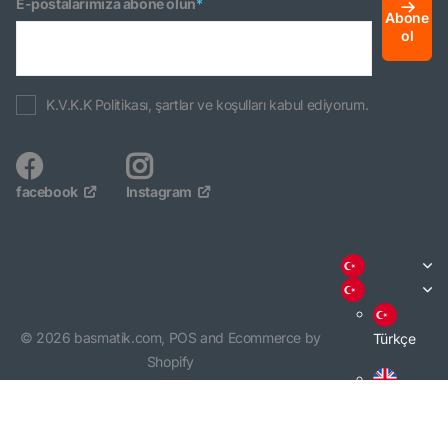
E-postalarımıza abone olun
*
Abone
ol
K.V.K.K Politikası, şartlar ve koşulları kabul ediyorum.
facebook
Instagram
©
2026
basmatik.com,
POS
and
Ecommerce by
Türkçe
Shopify
English