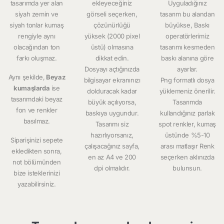
tasarımda yer alan
ekleyeceğiniz
Uyguladığınız
siyah zemin ve
görseli seçerken,
tasarım bu alandan
siyah tonlar kumaş
çözünürlüğü
büyükse, Baskı
rengiyle aynı
yüksek (2000 pixel
operatörlerimiz
olacağından ton
üstü) olmasına
tasarımı kesmeden
farkı oluşmaz.
dikkat edin.
baskı alanına göre
Dosyayı açtığınızda
ayarlar.
Aynı şekilde,
Beyaz
bilgisayar ekranınızı
Png formatlı dosya
kumaşlarda
ise
dolduracak kadar
yüklemeniz önerilir.
tasarımdaki beyaz
büyük açılıyorsa,
Tasarımda
fon ve renkler
baskıya uygundur.
kullandığınız parlak
basılmaz.
Tasarımı siz
spot renkler, kumaş
hazırlıyorsanız,
üstünde %5-10
Siparişinizi sepete
çalışacağınız sayfa,
arası matlaşır Renk
ekledikten sonra,
en az A4 ve 200
seçerken aklınızda
not bölümünden
dpi olmalıdır.
bulunsun.
bize isteklerinizi
yazabilirsiniz.