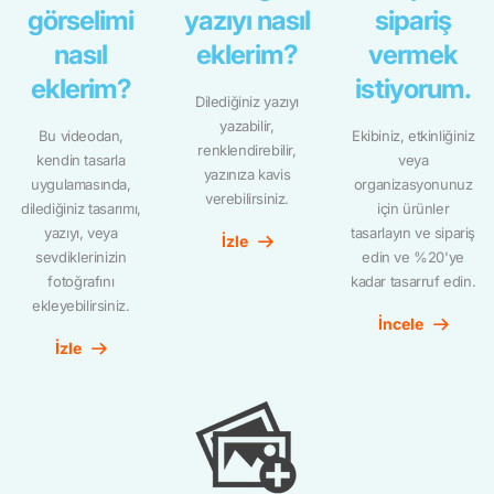
görselimi
yazıyı nasıl
sipariş
nasıl
eklerim?
vermek
eklerim?
istiyorum.
Dilediğiniz yazıyı
yazabilir,
Bu videodan,
Ekibiniz, etkinliğiniz
renklendirebilir,
kendin tasarla
veya
yazınıza kavis
uygulamasında,
organizasyonunuz
verebilirsiniz.
dilediğiniz tasarımı,
için ürünler
yazıyı, veya
tasarlayın ve sipariş
İzle
sevdiklerinizin
edin ve %20'ye
fotoğrafını
kadar tasarruf edin.
ekleyebilirsiniz.
İncele
İzle