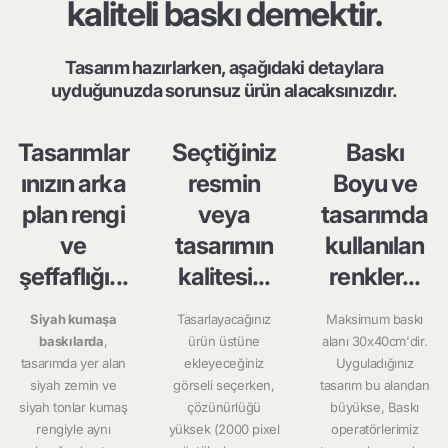
kaliteli baskı demektir.
Tasarım hazırlarken, aşağıdaki detaylara
uyduğunuzda sorunsuz ürün alacaksınızdır.
Tasarımlar
Seçtiğiniz
Baskı
ınızın arka
resmin
Boyu ve
plan rengi
veya
tasarımda
ve
tasarımın
kullanılan
şeffaflığı...
kalitesi...
renkler...
Siyah kumaşa
Tasarlayacağınız
Maksimum baskı
baskılarda
,
ürün üstüne
alanı 30x40cm'dir.
tasarımda yer alan
ekleyeceğiniz
Uyguladığınız
siyah zemin ve
görseli seçerken,
tasarım bu alandan
siyah tonlar kumaş
çözünürlüğü
büyükse, Baskı
rengiyle aynı
yüksek (2000 pixel
operatörlerimiz