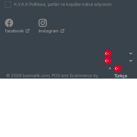
K.V.K.K Politikası, şartlar ve koşulları kabul ediyorum.
facebook
Instagram
©
2026
basmatik.com,
POS
and
Ecommerce by
Türkçe
Shopify
English