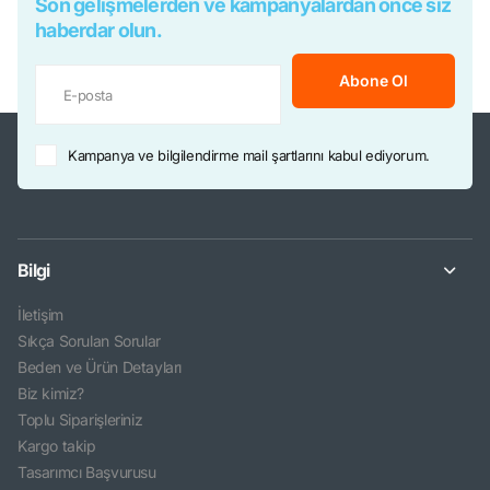
Son gelişmelerden ve kampanyalardan önce siz
haberdar olun.
Abone Ol
Kampanya ve bilgilendirme mail şartlarını kabul ediyorum.
Bilgi
İletişim
Sıkça Sorulan Sorular
Beden ve Ürün Detayları
Biz kimiz?
Toplu Siparişleriniz
Kargo takip
Tasarımcı Başvurusu