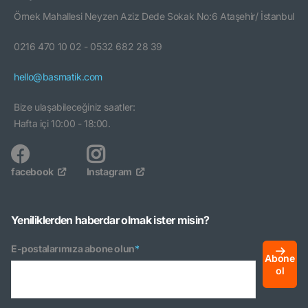
Örnek Mahallesi Neyzen Aziz Dede Sokak No:6 Ataşehir/ İstanbul
0216 470 10 02 - 0532 682 28 39
hello@basmatik.com
Bize ulaşabileceğiniz saatler:
Hafta içi 10:00 - 18:00.
facebook
Instagram
Yeniliklerden haberdar olmak ister misin?
E-postalarımıza abone olun
*
Abone
ol