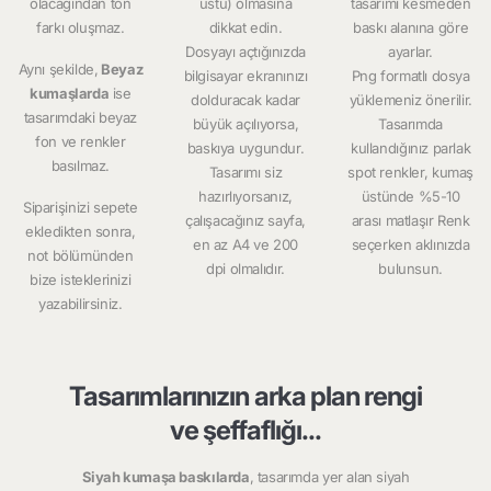
olacağından ton
üstü) olmasına
tasarımı kesmeden
farkı oluşmaz.
dikkat edin.
baskı alanına göre
Dosyayı açtığınızda
ayarlar.
Aynı şekilde,
Beyaz
bilgisayar ekranınızı
Png formatlı dosya
kumaşlarda
ise
dolduracak kadar
yüklemeniz önerilir.
tasarımdaki beyaz
büyük açılıyorsa,
Tasarımda
fon ve renkler
baskıya uygundur.
kullandığınız parlak
basılmaz.
Tasarımı siz
spot renkler, kumaş
hazırlıyorsanız,
üstünde %5-10
Siparişinizi sepete
çalışacağınız sayfa,
arası matlaşır Renk
ekledikten sonra,
en az A4 ve 200
seçerken aklınızda
not bölümünden
dpi olmalıdır.
bulunsun.
bize isteklerinizi
yazabilirsiniz.
Tasarımlarınızın arka plan rengi
ve şeffaflığı...
Siyah kumaşa baskılarda
, tasarımda yer alan siyah