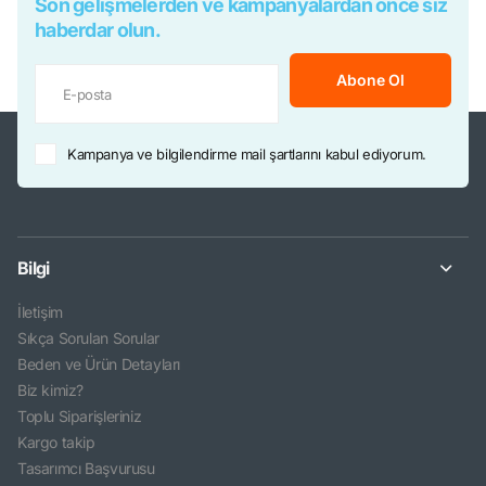
Son gelişmelerden ve kampanyalardan önce siz
haberdar olun.
Abone Ol
Kampanya ve bilgilendirme mail şartlarını kabul ediyorum.
Bilgi
İletişim
Sıkça Sorulan Sorular
Beden ve Ürün Detayları
Biz kimiz?
Toplu Siparişleriniz
Kargo takip
Tasarımcı Başvurusu