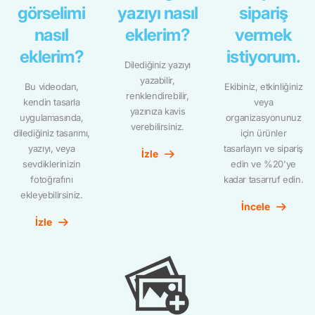
görselimi
yazıyı nasıl
sipariş
nasıl
eklerim?
vermek
eklerim?
istiyorum.
Dilediğiniz yazıyı
yazabilir,
Bu videodan,
Ekibiniz, etkinliğiniz
renklendirebilir,
kendin tasarla
veya
yazınıza kavis
uygulamasında,
organizasyonunuz
verebilirsiniz.
dilediğiniz tasarımı,
için ürünler
yazıyı, veya
tasarlayın ve sipariş
İzle
sevdiklerinizin
edin ve %20'ye
fotoğrafını
kadar tasarruf edin.
ekleyebilirsiniz.
İncele
İzle