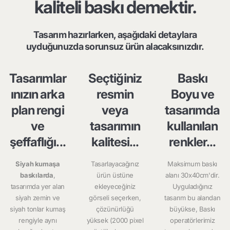
kaliteli baskı demektir.
Tasarım hazırlarken, aşağıdaki detaylara
uyduğunuzda sorunsuz ürün alacaksınızdır.
Tasarımlar
Seçtiğiniz
Baskı
ınızın arka
resmin
Boyu ve
plan rengi
veya
tasarımda
ve
tasarımın
kullanılan
şeffaflığı...
kalitesi...
renkler...
Siyah kumaşa
Tasarlayacağınız
Maksimum baskı
baskılarda
,
ürün üstüne
alanı 30x40cm'dir.
tasarımda yer alan
ekleyeceğiniz
Uyguladığınız
siyah zemin ve
görseli seçerken,
tasarım bu alandan
siyah tonlar kumaş
çözünürlüğü
büyükse, Baskı
rengiyle aynı
yüksek (2000 pixel
operatörlerimiz