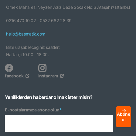
Örnek Mahallesi Neyzen Aziz Dede Sokak No:6 Ataşehir/ İstanbul
0216 470 10 02 - 0532 682 28 39
hello@basmatik.com
Bize ulaşabileceğiniz saatler:
Hafta içi 10:00 - 18:00.
facebook
Instagram
Yeniliklerden haberdar olmak ister misin?
E-postalarımıza abone olun
*
Abone
ol