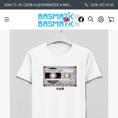
3000 TL VE ÜZERİ ALIŞVERİŞİNİZDE KARGO BEDAVA. /
KARGO BİLGİSİ İÇİ
0216 470 10 02
0