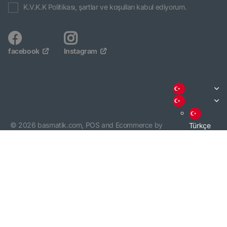
K.V.K.K Politikası, şartlar ve koşulları kabul ediyorum.
facebook
Instagram
©
2026
basmatik.com,
POS
and
Ecommerce by
Türkçe
Shopify
English