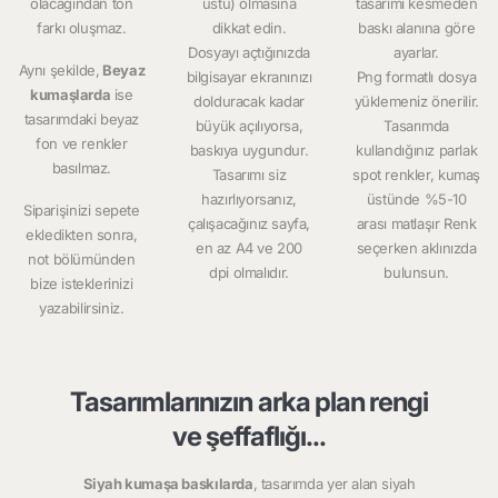
olacağından ton
üstü) olmasına
tasarımı kesmeden
farkı oluşmaz.
dikkat edin.
baskı alanına göre
Dosyayı açtığınızda
ayarlar.
Aynı şekilde,
Beyaz
bilgisayar ekranınızı
Png formatlı dosya
kumaşlarda
ise
dolduracak kadar
yüklemeniz önerilir.
tasarımdaki beyaz
büyük açılıyorsa,
Tasarımda
fon ve renkler
baskıya uygundur.
kullandığınız parlak
basılmaz.
Tasarımı siz
spot renkler, kumaş
hazırlıyorsanız,
üstünde %5-10
Siparişinizi sepete
çalışacağınız sayfa,
arası matlaşır Renk
ekledikten sonra,
en az A4 ve 200
seçerken aklınızda
not bölümünden
dpi olmalıdır.
bulunsun.
bize isteklerinizi
yazabilirsiniz.
Tasarımlarınızın arka plan rengi
ve şeffaflığı...
Siyah kumaşa baskılarda
, tasarımda yer alan siyah