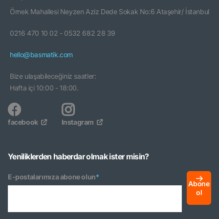
Örnek Mahallesi Neyzen Aziz Dede Sokak No:6 Ataşehir/ İstanbul
0216 470 10 02 - 0532 682 28 39
hello@basmatik.com
Bize ulaşabileceğiniz saatler:
Hafta içi 10:00 - 18:00.
facebook
Instagram
Yeniliklerden haberdar olmak ister misin?
E-postalarımıza abone olun
*
Abone
ol