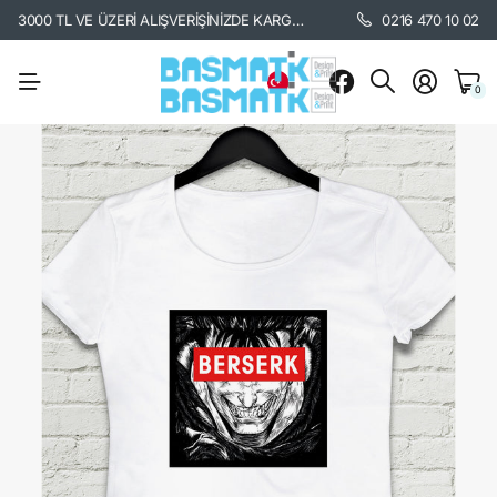
3000 TL VE ÜZERİ ALIŞVERİŞİNİZDE KARGO BEDAVA. /
KARGO BİLGİSİ İÇİ
0216 470 10 02
0