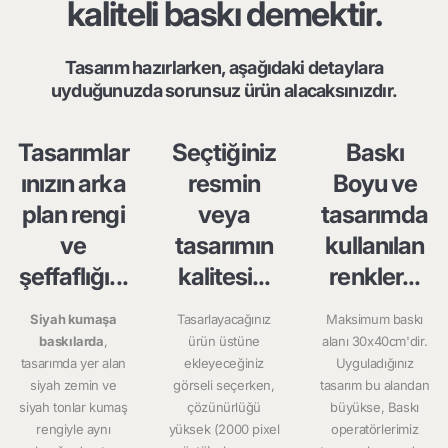
kaliteli baskı demektir.
Tasarım hazırlarken, aşağıdaki detaylara
uyduğunuzda sorunsuz ürün alacaksınızdır.
Tasarımlar
Seçtiğiniz
Baskı
ınızın arka
resmin
Boyu ve
plan rengi
veya
tasarımda
ve
tasarımın
kullanılan
şeffaflığı...
kalitesi...
renkler...
Siyah kumaşa
Tasarlayacağınız
Maksimum baskı
baskılarda
,
ürün üstüne
alanı 30x40cm'dir.
tasarımda yer alan
ekleyeceğiniz
Uyguladığınız
siyah zemin ve
görseli seçerken,
tasarım bu alandan
siyah tonlar kumaş
çözünürlüğü
büyükse, Baskı
rengiyle aynı
yüksek (2000 pixel
operatörlerimiz