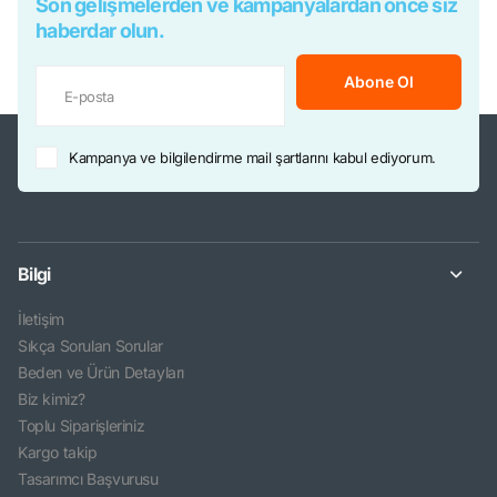
Son gelişmelerden ve kampanyalardan önce siz
haberdar olun.
Abone Ol
Kampanya ve bilgilendirme mail şartlarını kabul ediyorum.
Bilgi
İletişim
Sıkça Sorulan Sorular
Beden ve Ürün Detayları
Biz kimiz?
Toplu Siparişleriniz
Kargo takip
Tasarımcı Başvurusu