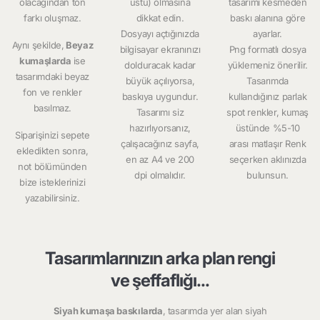
olacağından ton
üstü) olmasına
tasarımı kesmeden
farkı oluşmaz.
dikkat edin.
baskı alanına göre
Dosyayı açtığınızda
ayarlar.
Aynı şekilde,
Beyaz
bilgisayar ekranınızı
Png formatlı dosya
kumaşlarda
ise
dolduracak kadar
yüklemeniz önerilir.
tasarımdaki beyaz
büyük açılıyorsa,
Tasarımda
fon ve renkler
baskıya uygundur.
kullandığınız parlak
basılmaz.
Tasarımı siz
spot renkler, kumaş
hazırlıyorsanız,
üstünde %5-10
Siparişinizi sepete
çalışacağınız sayfa,
arası matlaşır Renk
ekledikten sonra,
en az A4 ve 200
seçerken aklınızda
not bölümünden
dpi olmalıdır.
bulunsun.
bize isteklerinizi
yazabilirsiniz.
Tasarımlarınızın arka plan rengi
ve şeffaflığı...
Siyah kumaşa baskılarda
, tasarımda yer alan siyah