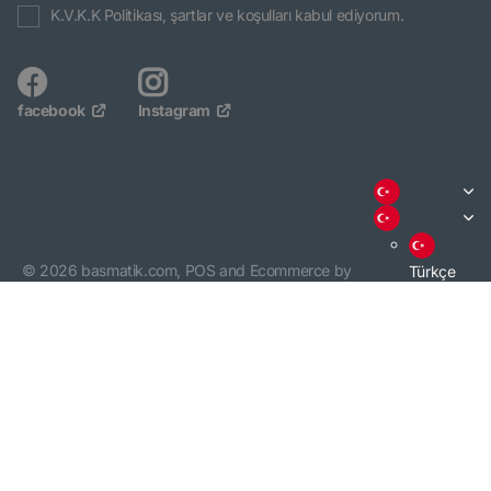
K.V.K.K Politikası, şartlar ve koşulları kabul ediyorum.
facebook
Instagram
©
2026
basmatik.com,
POS
and
Ecommerce by
Türkçe
Shopify
English