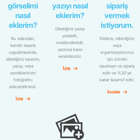
görselimi
yazıyı nasıl
sipariş
nasıl
eklerim?
vermek
eklerim?
istiyorum.
Dilediğiniz yazıyı
yazabilir,
Bu videodan,
Ekibiniz, etkinliğiniz
renklendirebilir,
kendin tasarla
veya
yazınıza kavis
uygulamasında,
organizasyonunuz
verebilirsiniz.
dilediğiniz tasarımı,
için ürünler
yazıyı, veya
tasarlayın ve sipariş
İzle
sevdiklerinizin
edin ve %20'ye
fotoğrafını
kadar tasarruf edin.
ekleyebilirsiniz.
İncele
İzle