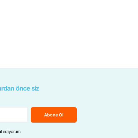
rdan önce siz
Abone Ol
ul ediyorum.