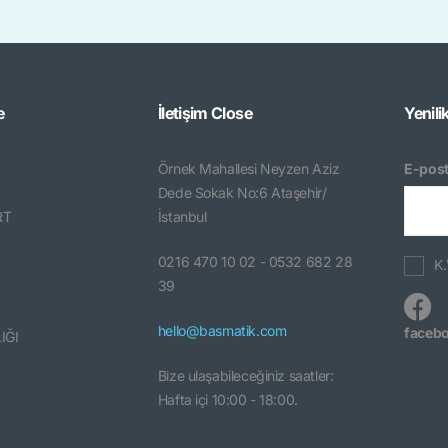
e
İletişim
Close
Yenili
Örnek Mahallesi Neyzen Aziz
E-post
Dede Sokak No:6 Ataşehir/
RT
İstanbul
0216 470 10 02 - 0532 682 28
K.
39
hello@basmatik.com
faceb
IĞI
Bize ulaşabileceğiniz saatler:
Hafta içi 10:00 - 18:00.