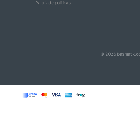
Para iade politikası
©
2026
basmatik.c