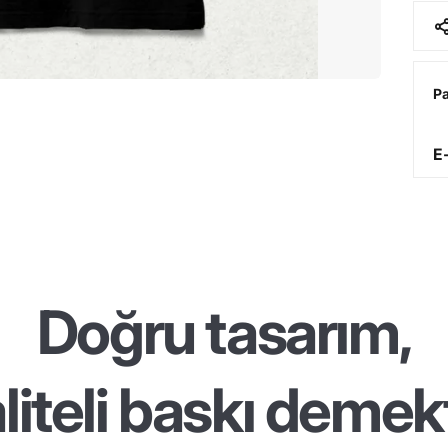
Pa
E
Doğru tasarım,
liteli baskı demekt