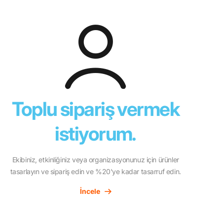
Toplu sipariş vermek
istiyorum.
Ekibiniz, etkinliğiniz veya organizasyonunuz için ürünler
tasarlayın ve sipariş edin ve %20'ye kadar tasarruf edin.
İncele