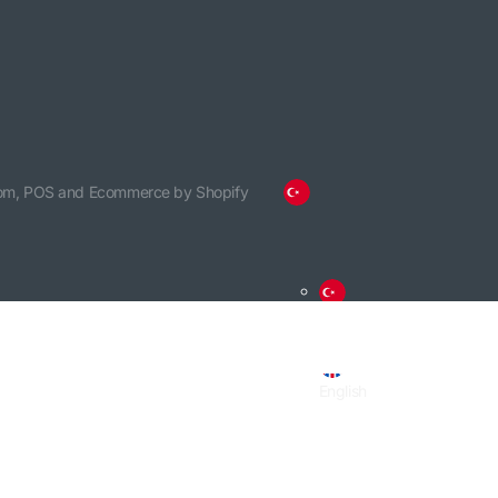
om,
POS
and
Ecommerce by Shopify
Türkçe
English