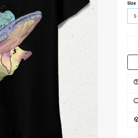
Size
S