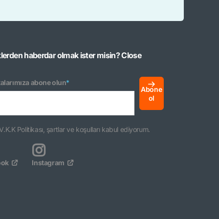
klerden haberdar olmak ister misin?
Close
alarımıza abone olun
*
Abone
ol
V.K.K Politikası, şartlar ve koşulları kabul ediyorum.
ook
Instagram