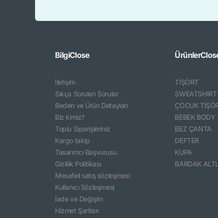
Bilgi
Close
Ürünler
Clos
İletişim
TİŞÖRT
Sıkça Sorulan Sorular
SWEATSHIRT
Beden ve Ürün Detayları
ÇOCUK TİŞÖ
Biz kimiz?
BEBEK BODY
Toplu Siparişleriniz
BEZ ÇANTA
Kargo takip
DEFTER
Tasarımcı Başvurusu
KUPA
Gizlilik Politikası
BARDAK ALTL
Mesafeli satış sözleşmesi
Kullanıcı Sözleşmesi
İade ve Değişim
Hizmet Şartları