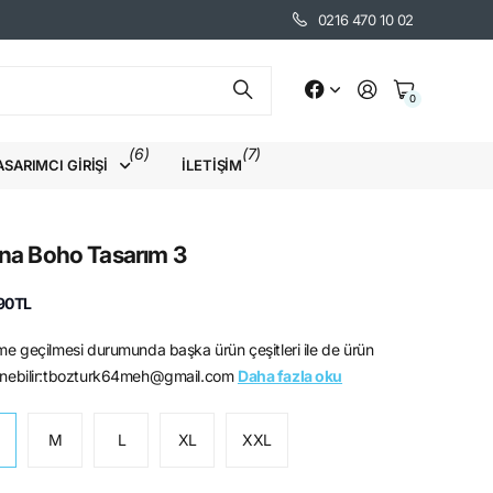
0216 470 10 02
0
(6)
(7)
ASARIMCI GIRIŞI
İLETIŞIM
ina Boho Tasarım 3
90TL
şime geçilmesi durumunda başka ürün çeşitleri ile de ürün
lenebilir:tbozturk64meh@gmail.com
Daha fazla oku
M
L
XL
XXL