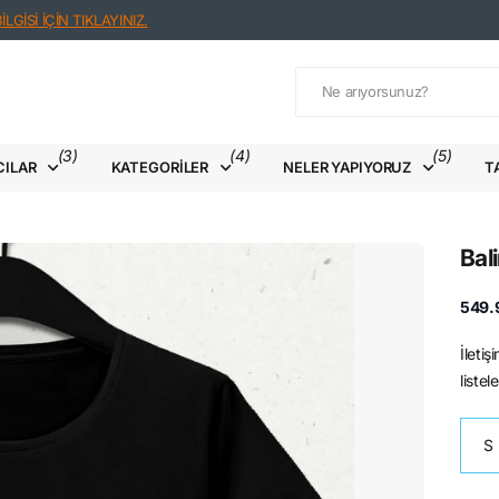
LGİSİ İÇİN TIKLAYINIZ.
(3)
(4)
(5)
CILAR
KATEGORILER
NELER YAPIYORUZ
T
Bal
549.
İleti
liste
S