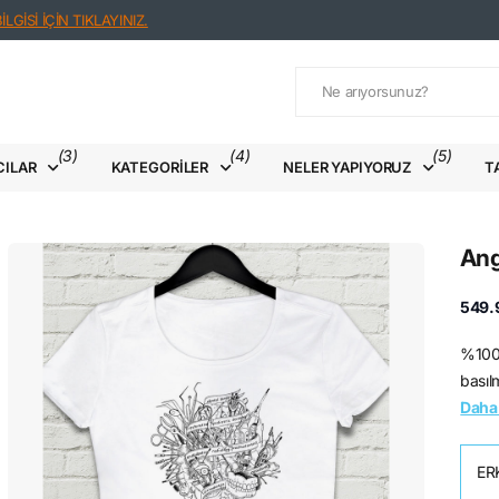
LGİSİ İÇİN TIKLAYINIZ.
(3)
(4)
(5)
CILAR
KATEGORILER
NELER YAPIYORUZ
T
Ang
549.
%100 
basılm
Daha 
ER