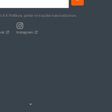
V.K.K Politikası, şartlar ve koşulları kabul ediyorum.
ook
Instagram