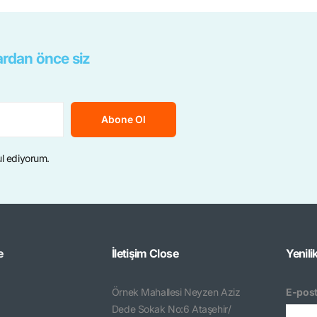
rdan önce siz
Abone Ol
ul ediyorum.
e
İletişim
Close
Yenili
Örnek Mahallesi Neyzen Aziz
E-post
Dede Sokak No:6 Ataşehir/