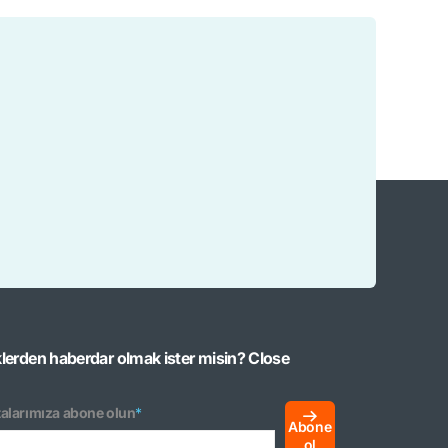
klerden haberdar olmak ister misin?
Close
alarımıza abone olun
*
Abone
ol