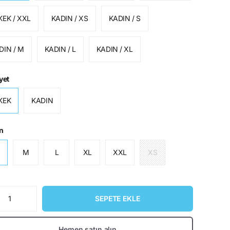
KEK / XXL
KADIN / XS
KADIN / S
DIN / M
KADIN / L
KADIN / XL
yet
KEK
KADIN
n
M
L
XL
XXL
XS
SEPETE EKLE
Hemen satın alın