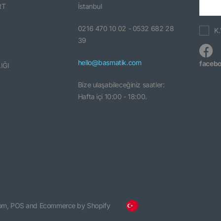
RT
İstanbul
0216 470 10 02 - 0532 682 28
K.
39
hello@basmatik.com
faceb
IĞI
Bize ulaşabileceğiniz saatler:
Hafta içi 10:00 - 18:00.
om,
POS
and
Ecommerce by Shopify