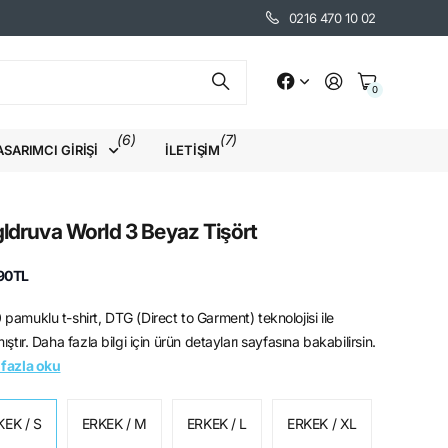
0216 470 10 02
0
(6)
(7)
ASARIMCI GIRIŞI
İLETIŞIM
ldruva World 3 Beyaz Tişört
90TL
pamuklu t-shirt, DTG (Direct to Garment) teknolojisi ile
ıştır. Daha fazla bilgi için ürün detayları sayfasına bakabilirsin.
fazla oku
KEK / S
ERKEK / M
ERKEK / L
ERKEK / XL