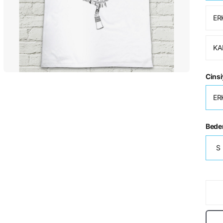
ER
KA
Cinsi
ER
Bede
S