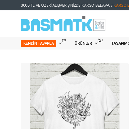
3000 TL VE ÜZERİ ALIŞVERİŞİNİZDE KARGO BEDAVA. /
KARGO Bİ
(1)
(2)
ÜRÜNLER
TASARIM
KENDIN TASARLA