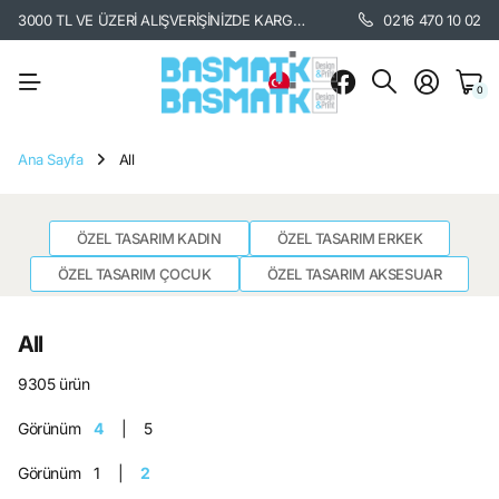
3000 TL VE ÜZERİ ALIŞVERİŞİNİZDE KARGO BEDAVA. /
KARGO BİLGİSİ İÇİ
0216 470 10 02
0
Ana Sayfa
All
ÖZEL TASARIM KADIN
ÖZEL TASARIM ERKEK
ÖZEL TASARIM ÇOCUK
ÖZEL TASARIM AKSESUAR
All
9305 ürün
Görünüm
4
5
Görünüm
1
2