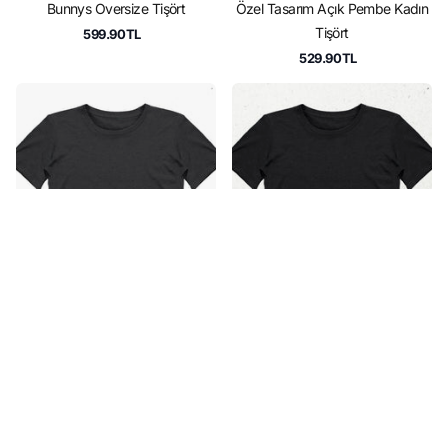
Bunnys Oversize Tişört
Özel Tasarım Açık Pembe Kadın
Tişört
599.90TL
529.90TL
Özel Tasarım Unisex Füme
Özel Tasarım Unisex Promosyon
Promosyon Tişört
Siyah Tişört
499.90TL
399.90TL